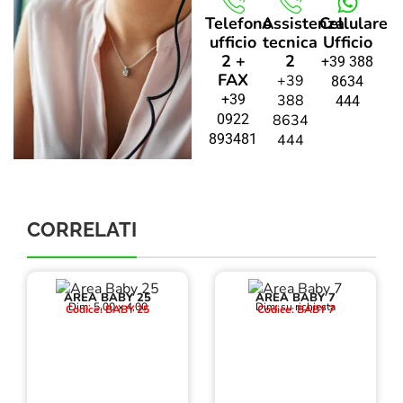
Telefono
Assistenza
Cellulare
ufficio
tecnica
Ufficio
2 +
2
+39 388
FAX
+39
8634
+39
388
444
0922
8634
893481
444
CORRELATI
AREA BABY 25
AREA BABY 7
Dim: 5,00 x 4,00
Dim: su richiesta
Codice: BABY 25
Codice: BABY 7