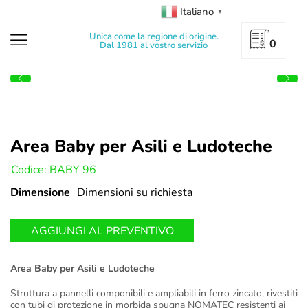
Italiano
▼
Unica come la regione di origine.
0
Dal 1981 al vostro servizio
Area Baby per Asili e Ludoteche
U:
Codice: BABY 96
Dimensione
Dimensioni su richiesta
AGGIUNGI AL PREVENTIVO
Area Baby per Asili e Ludoteche
Struttura a pannelli componibili e ampliabili in ferro zincato, rivestiti
con tubi di protezione in morbida spugna NOMATEC resistenti ai