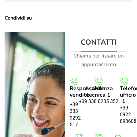
Condividi su
CONTATTI
Chiama per fissare un
appuntamento
Responsabile
Assistenza
Telefo
vendite
tecnica 1
ufficio
1
+39 338 8235 352
+39
+39
333
0922
9292
893608
517