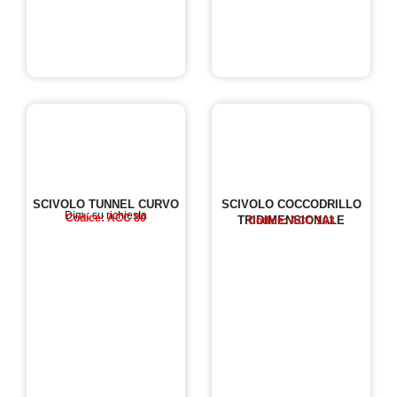
SCIVOLO TUNNEL CURVO
SCIVOLO COCCODRILLO
Dim : su richiesta
Codice: ACC 80
TRIDIMENSIONALE
Codice: ACC 103