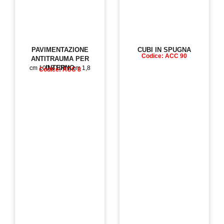
PAVIMENTAZIONE
CUBI IN SPUGNA
Codice: ACC 90
ANTITRAUMA PER
INTERNO
cm 100 x 100 h cm 1,8
Codice: ACC 8