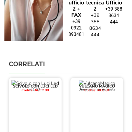
ufficio
tecnica
Ufficio
2 +
2
+39 388
FAX
+39
8634
+39
388
444
0922
8634
893481
444
CORRELATI
SCIVOLO CON LUCI LED
VULCANO MAGICO
mt 1,40 h
Dimensioni su richiesta
Codice: ACC 100
Codice: ACC 81