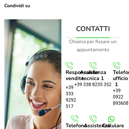
Condividi su
CONTATTI
Chiama per fissare un
appuntamento
Responsabile
Assistenza
Telefo
vendite
tecnica 1
ufficio
1
+39 338 8235 352
+39
+39
333
0922
9292
893608
517
Telefono
Assistenza
Cellulare