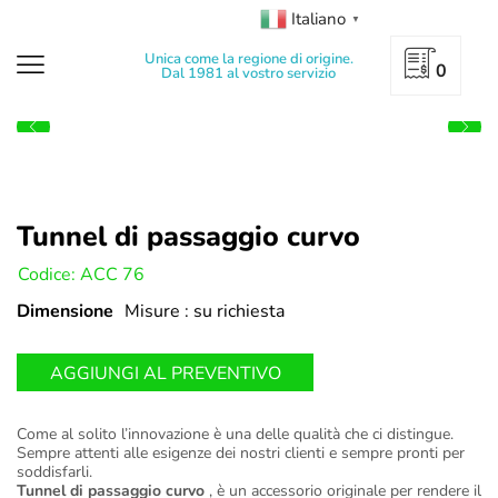
Italiano
▼
Unica come la regione di origine.
0
Dal 1981 al vostro servizio
Tunnel di passaggio curvo
U:
Codice: ACC 76
Dimensione
Misure : su richiesta
AGGIUNGI AL PREVENTIVO
Come al solito l’innovazione è una delle qualità che ci distingue.
Sempre attenti alle esigenze dei nostri clienti e sempre pronti per
soddisfarli.
Tunnel di passaggio curvo
, è un accessorio originale per rendere il