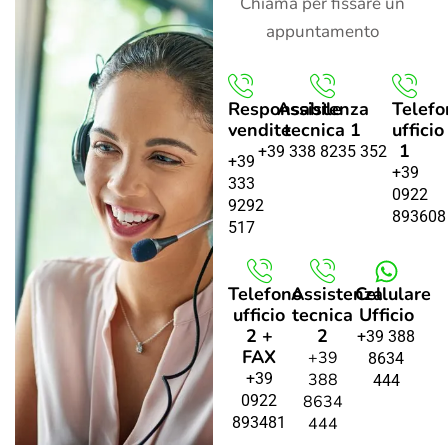
Chiama per fissare un
appuntamento
Responsabile
Assistenza
Telefo
vendite
tecnica 1
ufficio
1
+39 338 8235 352
+39
+39
333
0922
9292
893608
517
Telefono
Assistenza
Cellulare
ufficio
tecnica
Ufficio
2 +
2
+39 388
FAX
+39
8634
+39
388
444
0922
8634
893481
444