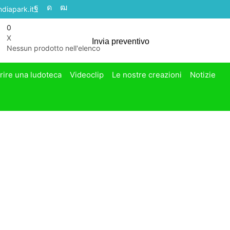
diapark.it
0
X
Invia preventivo
Nessun prodotto nell'elenco
rire una ludoteca
Videoclip
Le nostre creazioni
Notizie