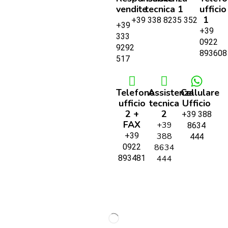
vendite
tecnica 1
ufficio
1
+39 338 8235 352
+39
+39
333
0922
9292
893608
517
Telefono
Assistenza
Cellulare
ufficio
tecnica
Ufficio
2 +
2
+39 388
FAX
+39
8634
+39
388
444
0922
8634
893481
444