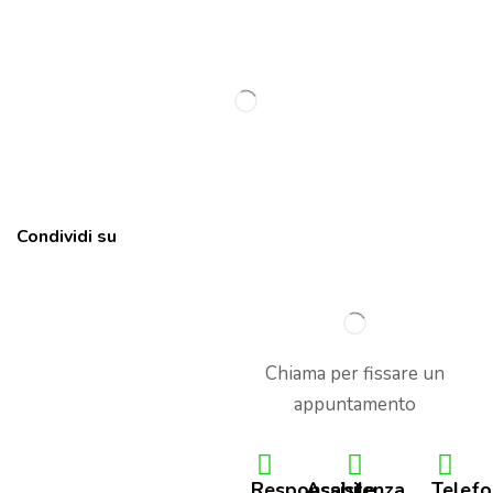
Condividi su
Chiama per fissare un
appuntamento
Responsabile
Assistenza
Telef