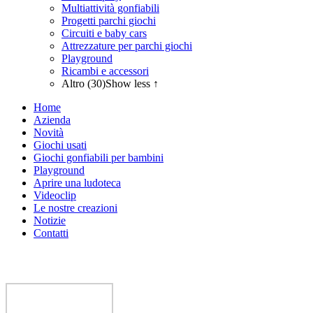
Multiattività gonfiabili
Progetti parchi giochi
Circuiti e baby cars
Attrezzature per parchi giochi
Playground
Ricambi e accessori
Altro (30)
Show less ↑
Home
Azienda
Novità
Giochi usati
Giochi gonfiabili per bambini
Playground
Aprire una ludoteca
Videoclip
Le nostre creazioni
Notizie
Contatti