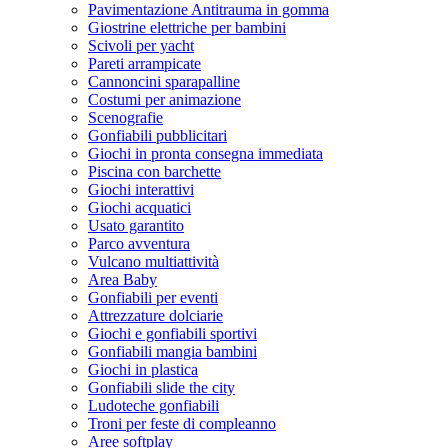
Pavimentazione Antitrauma in gomma
Giostrine elettriche per bambini
Scivoli per yacht
Pareti arrampicate
Cannoncini sparapalline
Costumi per animazione
Scenografie
Gonfiabili pubblicitari
Giochi in pronta consegna immediata
Piscina con barchette
Giochi interattivi
Giochi acquatici
Usato garantito
Parco avventura
Vulcano multiattività
Area Baby
Gonfiabili per eventi
Attrezzature dolciarie
Giochi e gonfiabili sportivi
Gonfiabili mangia bambini
Giochi in plastica
Gonfiabili slide the city
Ludoteche gonfiabili
Troni per feste di compleanno
Aree softplay