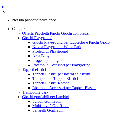
0
X
Nessun prodotto nell'elenco
Categorie
Offerta Pacchetti Parchi Giochi con prezzi
Giochi Playground
Giochi Playground per ludoteche e Parchi Gioco
Novità Playground White Park
Progetti di Playground
Area Baby
Progetti parchi giochi
Ricambi e Accessori per Playground
Tappeti elastici
Tappeti Elastici per interni ed esterni
Trampolini e Tappeti Elastici
Tappeti Elastici Rotondi
Ricambi e Accessori per Tappeti Elastici
Trampoline park
Giochi gonfiabili per bambini
Scivoli Gonfiabili
Multiattività Gonfiabili
Saltarelli Gonfiabili