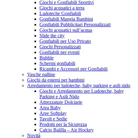
Giochi e Gonfiabili Sportivi
Giochi acquatici a terra
Ludoteche Gonfiabili
Gonfiabili Mangia Bambini
Gonfiabili Pubblicitari Personalizzati
Giochi acquatici sull’acqua
Slide the city
Gonfiabili per Uso Privato
Giochi Personalizzati
Gonfiabili per eventi
Bubble
Schermi gonfiabili
Ricambi e Accessori per Gonfiabili
Vasche palline
Giochi da esterni per bambini
Arredamento per ludoteche, baby parking e asili nido
Giochi e Arredamento per Ludoteche, baby
Parking e Asili Nido
Attrezzature Dolciarie
Area Baby
Aree Softplay
Tavoli e Sedie
Prodotti per la Sicurezza
Calcio Balilla – Air Hockey
Novità