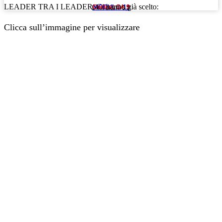
LEADER TRA I LEADER. Ci hanno già scelto:
MODULO 19
Codice: GA 9
Dim: diam. 0,2
Clicca sull’immagine per visualizzare