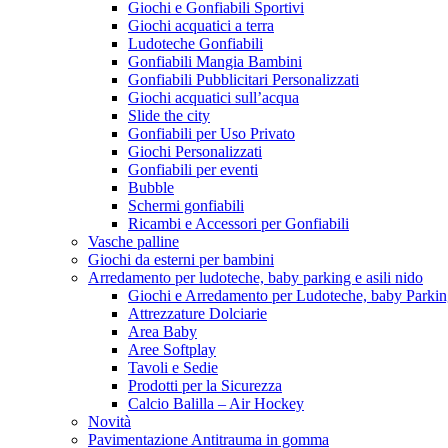
Giochi e Gonfiabili Sportivi
Giochi acquatici a terra
Ludoteche Gonfiabili
Gonfiabili Mangia Bambini
Gonfiabili Pubblicitari Personalizzati
Giochi acquatici sull’acqua
Slide the city
Gonfiabili per Uso Privato
Giochi Personalizzati
Gonfiabili per eventi
Bubble
Schermi gonfiabili
Ricambi e Accessori per Gonfiabili
Vasche palline
Giochi da esterni per bambini
Arredamento per ludoteche, baby parking e asili nido
Giochi e Arredamento per Ludoteche, baby Parkin
Attrezzature Dolciarie
Area Baby
Aree Softplay
Tavoli e Sedie
Prodotti per la Sicurezza
Calcio Balilla – Air Hockey
Novità
Pavimentazione Antitrauma in gomma