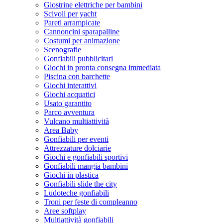
Giostrine elettriche per bambini
Scivoli per yacht
Pareti arrampicate
Cannoncini sparapalline
Costumi per animazione
Scenografie
Gonfiabili pubblicitari
Giochi in pronta consegna immediata
Piscina con barchette
Giochi interattivi
Giochi acquatici
Usato garantito
Parco avventura
Vulcano multiattività
Area Baby
Gonfiabili per eventi
Attrezzature dolciarie
Giochi e gonfiabili sportivi
Gonfiabili mangia bambini
Giochi in plastica
Gonfiabili slide the city
Ludoteche gonfiabili
Troni per feste di compleanno
Aree softplay
Multiattività gonfiabili