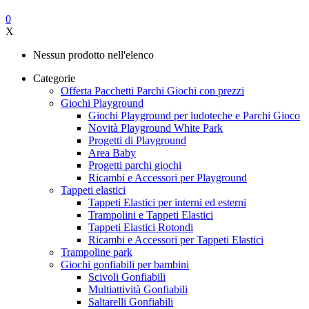
0
X
Nessun prodotto nell'elenco
Categorie
Offerta Pacchetti Parchi Giochi con prezzi
Giochi Playground
Giochi Playground per ludoteche e Parchi Gioco
Novità Playground White Park
Progetti di Playground
Area Baby
Progetti parchi giochi
Ricambi e Accessori per Playground
Tappeti elastici
Tappeti Elastici per interni ed esterni
Trampolini e Tappeti Elastici
Tappeti Elastici Rotondi
Ricambi e Accessori per Tappeti Elastici
Trampoline park
Giochi gonfiabili per bambini
Scivoli Gonfiabili
Multiattività Gonfiabili
Saltarelli Gonfiabili