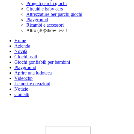
Progetti parchi giochi
Circuiti e baby cars
Attrezzature per parchi giochi
Playground
Ricambi e accessori
Altro (30)
Show less ↑
Home
Azienda
Novità
Giochi usati
Giochi gonfiabili per bambini
Playground
Aprire una ludoteca
Videoclip
Le nostre creazioni
Notizie
Contatti