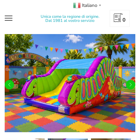
Italiano
▼
Unica come la regione di origine.
0
Dal 1981 al vostro servizio