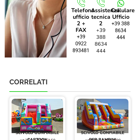
Telefono
Assistenza
Cellulare
ufficio
tecnica
Ufficio
2 +
2
+39 388
FAX
+39
8634
+39
388
444
0922
8634
893481
444
CORRELATI
SCIVOLO GONFIABILE
SCIVOLO GONFIABILE
CARTOON
PER BAMBINI