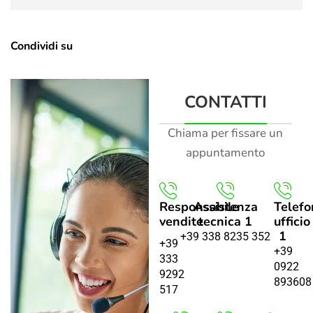
Condividi su
CONTATTI
Chiama per fissare un
appuntamento
Responsabile
Assistenza
Telefo
vendite
tecnica 1
ufficio
1
+39 338 8235 352
+39
+39
333
0922
9292
893608
517