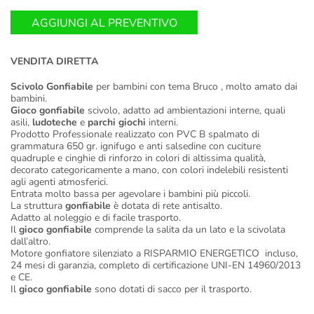
AGGIUNGI AL PREVENTIVO
VENDITA DIRETTA
Scivolo Gonfiabile
per bambini con tema Bruco , molto amato dai
bambini.
Gioco gonfiabile
scivolo, adatto ad ambientazioni interne, quali
asili,
ludoteche
e
parchi giochi
interni.
Prodotto Professionale realizzato con PVC B spalmato di
grammatura 650 gr. ignifugo e anti salsedine con cuciture
quadruple e cinghie di rinforzo in colori di altissima qualità,
decorato categoricamente a mano, con colori indelebili resistenti
agli agenti atmosferici.
Entrata molto bassa per agevolare i bambini più piccoli.
La struttura
gonfiabile
è dotata di rete antisalto.
Adatto al noleggio e di facile trasporto.
Il
gioco gonfiabile
comprende la salita da un lato e la scivolata
dall’altro.
Motore gonfiatore silenziato a RISPARMIO ENERGETICO incluso,
24 mesi di garanzia, completo di certificazione UNI-EN 14960/2013
e CE.
Il
gioco gonfiabile
sono dotati di sacco per il trasporto.