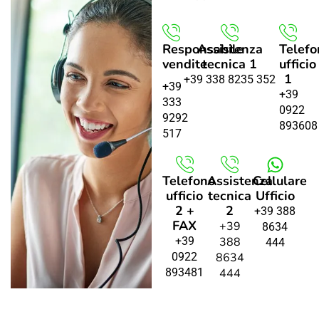
Responsabile
Assistenza
Telefo
vendite
tecnica 1
ufficio
1
+39 338 8235 352
+39
+39
333
0922
9292
893608
517
Telefono
Assistenza
Cellulare
ufficio
tecnica
Ufficio
2 +
2
+39 388
FAX
+39
8634
+39
388
444
0922
8634
893481
444