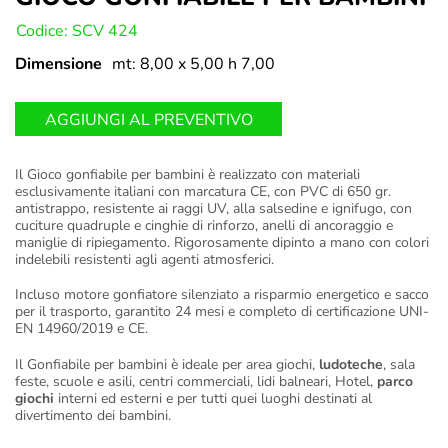
U:
Codice: SCV 424
Dimensione
mt: 8,00 x 5,00 h 7,00
AGGIUNGI AL PREVENTIVO
Il Gioco gonfiabile per bambini è realizzato con materiali
esclusivamente italiani con marcatura CE, con PVC di 650 gr.
antistrappo, resistente ai raggi UV, alla salsedine e ignifugo, con
cuciture quadruple e cinghie di rinforzo, anelli di ancoraggio e
maniglie di ripiegamento. Rigorosamente dipinto a mano con colori
indelebili resistenti agli agenti atmosferici.
Incluso motore gonfiatore silenziato a risparmio energetico e sacco
per il trasporto, garantito 24 mesi e completo di certificazione UNI-
EN 14960/2019 e CE.
Il Gonfiabile per bambini è ideale per area giochi,
ludoteche
, sala
feste, scuole e asili, centri commerciali, lidi balneari, Hotel,
parco
giochi
interni ed esterni e per tutti quei luoghi destinati al
divertimento dei bambini.