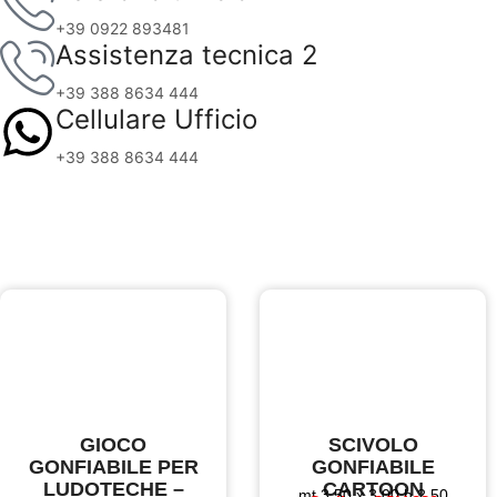
+39 0922 893481
Assistenza tecnica 2
+39 388 8634 444
Cellulare Ufficio
+39 388 8634 444
GIOCO
SCIVOLO
GONFIABILE PER
GONFIABILE
LUDOTECHE –
CARTOON
mt 3,50 x 3,00 h 2,50