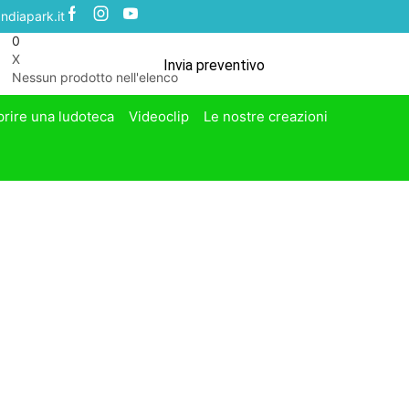
ndiapark.it
0
X
Invia preventivo
Nessun prodotto nell'elenco
prire una ludoteca
Videoclip
Le nostre creazioni