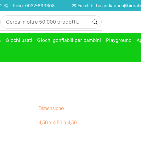
52
Ufficio: 0922-893608
Email: birbalandiapark@birbala
à
Giochi usati
Giochi gonfiabili per bambini
Playground
A
Dimensione
4,50 x 4,50 h 4,50