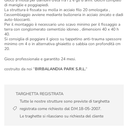
Gioco a molla per bambini d’età fra i 2 e gli 8 anni. Giochi completi
di maniglie e poggiapiedi.
La struttura è fissata su molla in acciaio filo 20 omologata ,
l’assemblaggio avviene mediante bulloneria in acciaio zincato e dadi
auto-bloccanti.
Per il montaggio è necessario uno scavo minimo per il fissaggio a
terra con conglomerato cementizio idoneo , dimensioni 40 x 40 h
40.
Si consiglia di poggiare il gioco su tappetino anti-trauma spessore
minimo cm 4 o in alternativa ghiaietto o sabbia con profondità cm
20.
Gioco professionale e garantito 24 mesi.
costruito da noi “
BIRBALANDIA PARK S.R.L.
“
TARGHETTA REGISTRATA
Tutte le nostre strutture sono previste di targhetta
registrata come richiesto dal D.M.18-05-2007.
Le traghette si rilasciano su richiesta del cliente