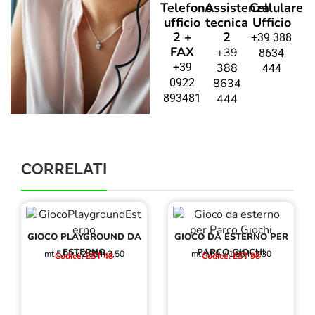
Telefono
Assistenza
Cellulare
ufficio
tecnica
Ufficio
2 +
2
+39 388
FAX
+39
8634
+39
388
444
0922
8634
893481
444
CORRELATI
GIOCO PLAYGROUND DA
GIOCO DA ESTERNO PER
ESTERNO
PARCO GIOCHI
mt 5,00 x 2,00 h 3,50
mt 4,60 x 1,80 h 3,30
Codice: EST 48
Codice: EST 98