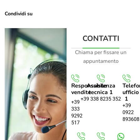
Condividi su
CONTATTI
Chiama per fissare un
appuntamento
Responsabile
Assistenza
Telefo
vendite
tecnica 1
ufficio
1
+39 338 8235 352
+39
+39
333
0922
9292
893608
517