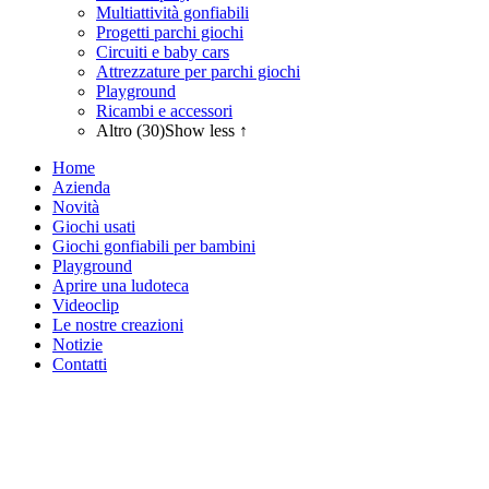
Multiattività gonfiabili
Progetti parchi giochi
Circuiti e baby cars
Attrezzature per parchi giochi
Playground
Ricambi e accessori
Altro (30)
Show less ↑
Home
Azienda
Novità
Giochi usati
Giochi gonfiabili per bambini
Playground
Aprire una ludoteca
Videoclip
Le nostre creazioni
Notizie
Contatti