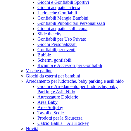
Giochi e Gonfiabili Sportivi
Giochi acquatici a terra
Ludoteche Gonfiabili
Gonfiabili Mangia Bambini
Gonfiabili Pubblicitari Personalizzati
Giochi acquatici sull’acqua
Slide the city
Gonfiabili per Uso Privato
Giochi Personalizzati
Gonfiabili per eventi
Bubble
Schermi gonfiabili
Ricambi e Accessori per Gonfiabili
Vasche palline
Giochi da esterni per bambini
Arredamento per ludoteche, baby parking e asili nido
Giochi e Arredamento per Ludoteche, baby
Parking e Asili Nido
Attrezzature Dolciarie
Area Baby
Aree Softplay
Tavoli e Sedie
Prodotti per la Sicurezza
Calcio Balilla – Air Hockey
Novità