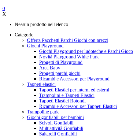
0
X
Nessun prodotto nell'elenco
Categorie
Offerta Pacchetti Parchi Giochi con prezzi
Giochi Playground
Giochi Playground per ludoteche e Parchi Gioco
Novità Playground White Park
Progetti di Playground
Area Baby
Progetti parchi giochi
Ricambi e Accessori per Playground
Tappeti elastici
Tappeti Elastici per interni ed esterni
Trampolini e Tappeti Elastici
Tappeti Elastici Rotondi
Ricambi e Accessori per Tappeti Elastici
Trampoline park
Giochi gonfiabili per bambini
Scivoli Gonfiabili
Multiattività Gonfiabili
Saltarelli Gonfiabili