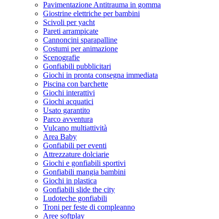
Pavimentazione Antitrauma in gomma
Giostrine elettriche per bambini
Scivoli per yacht
Pareti arrampicate
Cannoncini sparapalline
Costumi per animazione
Scenografie
Gonfiabili pubblicitari
Giochi in pronta consegna immediata
Piscina con barchette
Giochi interattivi
Giochi acquatici
Usato garantito
Parco avventura
Vulcano multiattività
Area Baby
Gonfiabili per eventi
Attrezzature dolciarie
Giochi e gonfiabili sportivi
Gonfiabili mangia bambini
Giochi in plastica
Gonfiabili slide the city
Ludoteche gonfiabili
Troni per feste di compleanno
Aree softplay