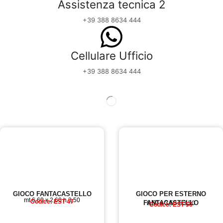
Assistenza tecnica 2
+39 388 8634 444
Cellulare Ufficio
+39 388 8634 444
GIOCO FANTACASTELLO
GIOCO PER ESTERNO
mt 6,60 x 2,60 h 3,50
Codice: EST 47
FANTACASTELLO
8,50 x 3,50 h 3,50
Codice: EST 56