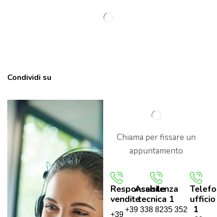
Condividi su
Chiama per fissare un
appuntamento
Responsabile
Assistenza
Telef
vendite
tecnica 1
ufficio
1
+39 338 8235 352
+39