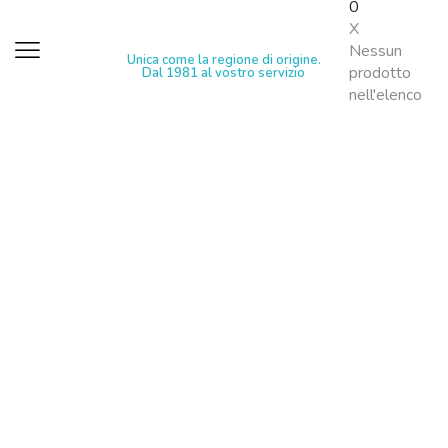
0
X
Nessun
Unica come la regione di origine.
prodotto
Dal 1981 al vostro servizio
nell'elenco