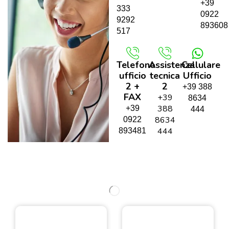
+39
333
0922
9292
893608
517
Telefono
Assistenza
Cellulare
ufficio
tecnica
Ufficio
2 +
2
+39 388
FAX
+39
8634
388
+39
444
8634
0922
444
893481