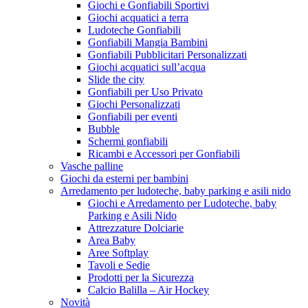
Giochi e Gonfiabili Sportivi
Giochi acquatici a terra
Ludoteche Gonfiabili
Gonfiabili Mangia Bambini
Gonfiabili Pubblicitari Personalizzati
Giochi acquatici sull’acqua
Slide the city
Gonfiabili per Uso Privato
Giochi Personalizzati
Gonfiabili per eventi
Bubble
Schermi gonfiabili
Ricambi e Accessori per Gonfiabili
Vasche palline
Giochi da esterni per bambini
Arredamento per ludoteche, baby parking e asili nido
Giochi e Arredamento per Ludoteche, baby
Parking e Asili Nido
Attrezzature Dolciarie
Area Baby
Aree Softplay
Tavoli e Sedie
Prodotti per la Sicurezza
Calcio Balilla – Air Hockey
Novità