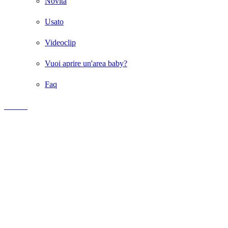
Novità
Usato
Videoclip
Vuoi aprire un'area baby?
Faq
LINK
Giochi Gonfiabili per Bambini
Giochi gonfiabili
Gonfiabili
Scivoli gonfiabili
Scivoli gonfiabili per bambini
Scivolo gonfiabile usato
Playground