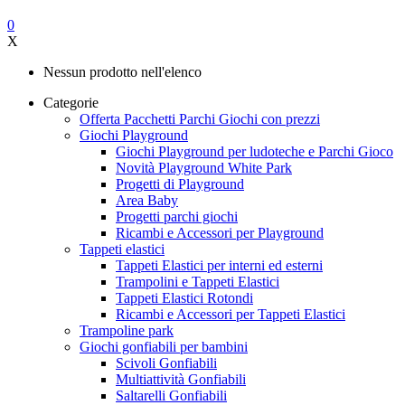
0
X
Nessun prodotto nell'elenco
Categorie
Offerta Pacchetti Parchi Giochi con prezzi
Giochi Playground
Giochi Playground per ludoteche e Parchi Gioco
Novità Playground White Park
Progetti di Playground
Area Baby
Progetti parchi giochi
Ricambi e Accessori per Playground
Tappeti elastici
Tappeti Elastici per interni ed esterni
Trampolini e Tappeti Elastici
Tappeti Elastici Rotondi
Ricambi e Accessori per Tappeti Elastici
Trampoline park
Giochi gonfiabili per bambini
Scivoli Gonfiabili
Multiattività Gonfiabili
Saltarelli Gonfiabili