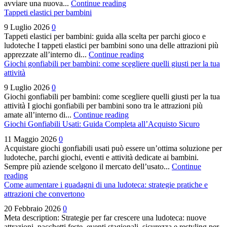
avviare una nuova...
Continue reading
Tappeti elastici per bambini
9 Luglio 2026
0
Tappeti elastici per bambini: guida alla scelta per parchi gioco e
ludoteche I tappeti elastici per bambini sono una delle attrazioni più
apprezzate all’interno di...
Continue reading
Giochi gonfiabili per bambini: come scegliere quelli giusti per la tua
attività
9 Luglio 2026
0
Giochi gonfiabili per bambini: come scegliere quelli giusti per la tua
attività I giochi gonfiabili per bambini sono tra le attrazioni più
amate all’interno di...
Continue reading
Giochi Gonfiabili Usati: Guida Completa all’Acquisto Sicuro
11 Maggio 2026
0
Acquistare giochi gonfiabili usati può essere un’ottima soluzione per
ludoteche, parchi giochi, eventi e attività dedicate ai bambini.
Sempre più aziende scelgono il mercato dell’usato...
Continue
reading
Come aumentare i guadagni di una ludoteca: strategie pratiche e
attrazioni che convertono
20 Febbraio 2026
0
Meta description: Strategie per far crescere una ludoteca: nuove
attrazioni, pacchetti feste, eventi stagionali, sicurezza e restyling per