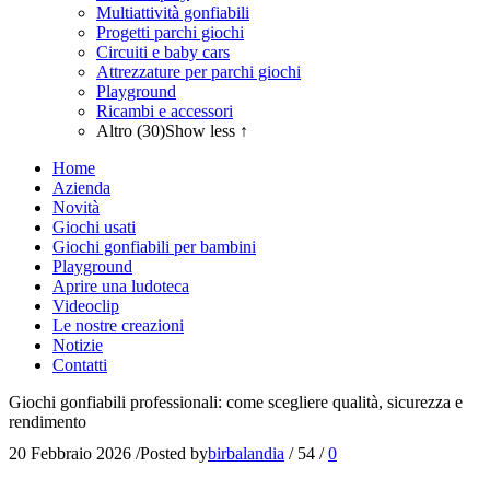
Multiattività gonfiabili
Progetti parchi giochi
Circuiti e baby cars
Attrezzature per parchi giochi
Playground
Ricambi e accessori
Altro (30)
Show less ↑
Home
Azienda
Novità
Giochi usati
Giochi gonfiabili per bambini
Playground
Aprire una ludoteca
Videoclip
Le nostre creazioni
Notizie
Contatti
Giochi gonfiabili professionali: come scegliere qualità, sicurezza e
rendimento
20 Febbraio 2026
/
Posted by
birbalandia
/
54
/
0