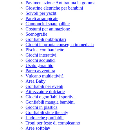
Pavimentazione Antitrauma in gomma
Giostrine elettriche per bambini
Scivoli per yacht
Pareti arrampicate
Cannoncini sparapalline
Costumi per animazione
Scenografie
Gonfiabili pubblicitari
Giochi in pronta consegna immediata
Piscina con barchette
Giochi interattivi
Giochi acquatici
Usato garantito
Parco avventura
Vulcano multiattività
Area Baby
Gonfiabili per eventi
Attrezzature dolciarie
Giochi e gonfiabili sportivi
Gonfiabili mangia bambini
Giochi in plastica
Gonfiabili slide the city
Ludoteche gonfiabili
Troni per feste di compleanno
Aree softplay