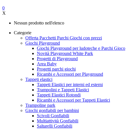
0
X
Nessun prodotto nell'elenco
Categorie
Offerta Pacchetti Parchi Giochi con prezzi
Giochi Playground
Giochi Playground per ludoteche e Parchi Gioco
Novità Playground White Park
Progetti di Playground
Area Baby
Progetti parchi giochi
Ricambi e Accessori per Playground
Tappeti elastici
Tappeti Elastici per interni ed esterni
Trampolini e Tappeti Elastici
Tappeti Elastici Rotondi
Ricambi e Accessori per Tappeti Elastici
Trampoline park
Giochi gonfiabili per bambini
Scivoli Gonfiabili
Multiattività Gonfiabili
Saltarelli Gonfiabili