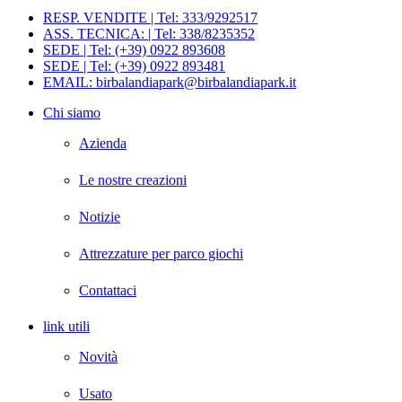
RESP. VENDITE | Tel: 333/9292517
ASS. TECNICA: | Tel: 338/8235352
SEDE | Tel: (+39) 0922 893608
SEDE | Tel: (+39) 0922 893481
EMAIL: birbalandiapark@birbalandiapark.it
Chi siamo
Azienda
Le nostre creazioni
Notizie
Attrezzature per parco giochi
Contattaci
link utili
Novità
Usato