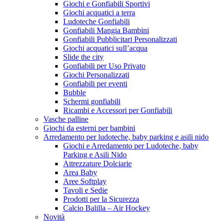
Giochi e Gonfiabili Sportivi
Giochi acquatici a terra
Ludoteche Gonfiabili
Gonfiabili Mangia Bambini
Gonfiabili Pubblicitari Personalizzati
Giochi acquatici sull’acqua
Slide the city
Gonfiabili per Uso Privato
Giochi Personalizzati
Gonfiabili per eventi
Bubble
Schermi gonfiabili
Ricambi e Accessori per Gonfiabili
Vasche palline
Giochi da esterni per bambini
Arredamento per ludoteche, baby parking e asili nido
Giochi e Arredamento per Ludoteche, baby
Parking e Asili Nido
Attrezzature Dolciarie
Area Baby
Aree Softplay
Tavoli e Sedie
Prodotti per la Sicurezza
Calcio Balilla – Air Hockey
Novità