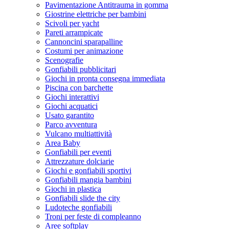
Pavimentazione Antitrauma in gomma
Giostrine elettriche per bambini
Scivoli per yacht
Pareti arrampicate
Cannoncini sparapalline
Costumi per animazione
Scenografie
Gonfiabili pubblicitari
Giochi in pronta consegna immediata
Piscina con barchette
Giochi interattivi
Giochi acquatici
Usato garantito
Parco avventura
Vulcano multiattività
Area Baby
Gonfiabili per eventi
Attrezzature dolciarie
Giochi e gonfiabili sportivi
Gonfiabili mangia bambini
Giochi in plastica
Gonfiabili slide the city
Ludoteche gonfiabili
Troni per feste di compleanno
Aree softplay