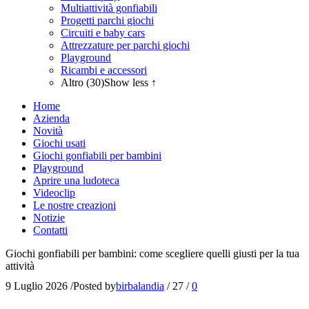
Multiattività gonfiabili
Progetti parchi giochi
Circuiti e baby cars
Attrezzature per parchi giochi
Playground
Ricambi e accessori
Altro (30)
Show less ↑
Home
Azienda
Novità
Giochi usati
Giochi gonfiabili per bambini
Playground
Aprire una ludoteca
Videoclip
Le nostre creazioni
Notizie
Contatti
Giochi gonfiabili per bambini: come scegliere quelli giusti per la tua
attività
9 Luglio 2026
/
Posted by
birbalandia
/
27
/
0