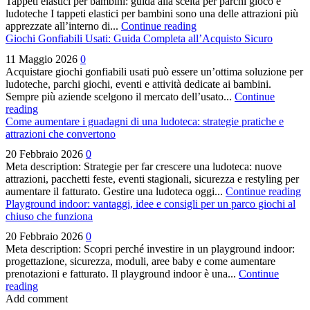
Tappeti elastici per bambini: guida alla scelta per parchi gioco e
ludoteche I tappeti elastici per bambini sono una delle attrazioni più
apprezzate all’interno di...
Continue reading
Giochi Gonfiabili Usati: Guida Completa all’Acquisto Sicuro
11 Maggio 2026
0
Acquistare giochi gonfiabili usati può essere un’ottima soluzione per
ludoteche, parchi giochi, eventi e attività dedicate ai bambini.
Sempre più aziende scelgono il mercato dell’usato...
Continue
reading
Come aumentare i guadagni di una ludoteca: strategie pratiche e
attrazioni che convertono
20 Febbraio 2026
0
Meta description: Strategie per far crescere una ludoteca: nuove
attrazioni, pacchetti feste, eventi stagionali, sicurezza e restyling per
aumentare il fatturato. Gestire una ludoteca oggi...
Continue reading
Playground indoor: vantaggi, idee e consigli per un parco giochi al
chiuso che funziona
20 Febbraio 2026
0
Meta description: Scopri perché investire in un playground indoor:
progettazione, sicurezza, moduli, aree baby e come aumentare
prenotazioni e fatturato. Il playground indoor è una...
Continue
reading
Add comment