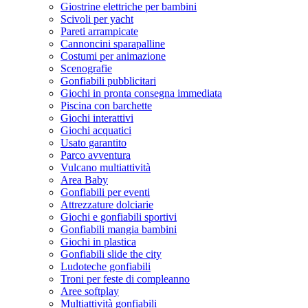
Giostrine elettriche per bambini
Scivoli per yacht
Pareti arrampicate
Cannoncini sparapalline
Costumi per animazione
Scenografie
Gonfiabili pubblicitari
Giochi in pronta consegna immediata
Piscina con barchette
Giochi interattivi
Giochi acquatici
Usato garantito
Parco avventura
Vulcano multiattività
Area Baby
Gonfiabili per eventi
Attrezzature dolciarie
Giochi e gonfiabili sportivi
Gonfiabili mangia bambini
Giochi in plastica
Gonfiabili slide the city
Ludoteche gonfiabili
Troni per feste di compleanno
Aree softplay
Multiattività gonfiabili