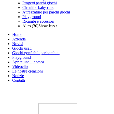
Progetti parchi giochi
Circuiti e baby cars
Attrezzature per parchi giochi
Playground
Ricambi e accessori
Altro (30)
Show less ↑
Home
Azienda
Novità
Giochi usati
Giochi gonfiabili per bambini
Playground
Aprire una ludoteca
Videoclip
Le nostre creazioni
Notizie
Contatti