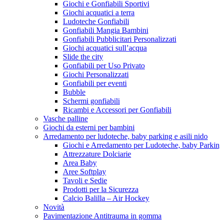
Giochi e Gonfiabili Sportivi
Giochi acquatici a terra
Ludoteche Gonfiabili
Gonfiabili Mangia Bambini
Gonfiabili Pubblicitari Personalizzati
Giochi acquatici sull’acqua
Slide the city
Gonfiabili per Uso Privato
Giochi Personalizzati
Gonfiabili per eventi
Bubble
Schermi gonfiabili
Ricambi e Accessori per Gonfiabili
Vasche palline
Giochi da esterni per bambini
Arredamento per ludoteche, baby parking e asili nido
Giochi e Arredamento per Ludoteche, baby Parkin
Attrezzature Dolciarie
Area Baby
Aree Softplay
Tavoli e Sedie
Prodotti per la Sicurezza
Calcio Balilla – Air Hockey
Novità
Pavimentazione Antitrauma in gomma