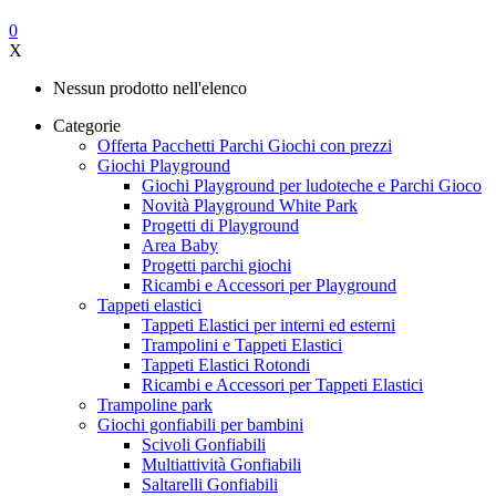
0
X
Nessun prodotto nell'elenco
Categorie
Offerta Pacchetti Parchi Giochi con prezzi
Giochi Playground
Giochi Playground per ludoteche e Parchi Gioco
Novità Playground White Park
Progetti di Playground
Area Baby
Progetti parchi giochi
Ricambi e Accessori per Playground
Tappeti elastici
Tappeti Elastici per interni ed esterni
Trampolini e Tappeti Elastici
Tappeti Elastici Rotondi
Ricambi e Accessori per Tappeti Elastici
Trampoline park
Giochi gonfiabili per bambini
Scivoli Gonfiabili
Multiattività Gonfiabili
Saltarelli Gonfiabili