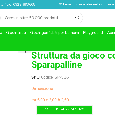
Email: birbalandiapark@birbalan
Ufficio: 0922-893608
tà
Giochi usati
Giochi gonfiabili per bambini
Playground
Apri
Struttura da gioco 
Sparapalline
SKU:
Codice: SPA 16
Dimensione
mt 5,00 x 3,00 h 2,50
AGGIUNGI AL PREVENTIVO