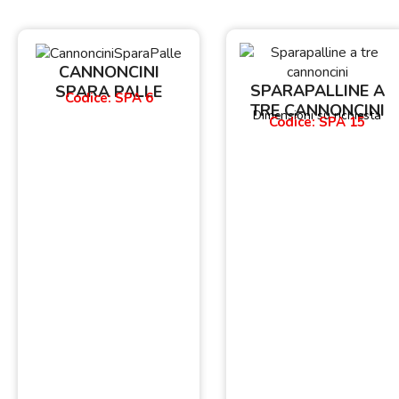
CANNONCINI
SPARAPALLINE A
SPARA PALLE
Codice: SPA 6
TRE CANNONCINI
Dimensioni su richiesta
Codice: SPA 15