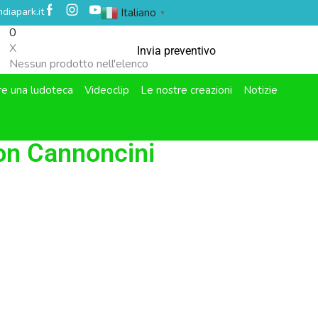
diapark.it
Italiano
▼
0
X
Invia preventivo
Nessun prodotto nell'elenco
re una ludoteca
Videoclip
Le nostre creazioni
Notizie
con Cannoncini