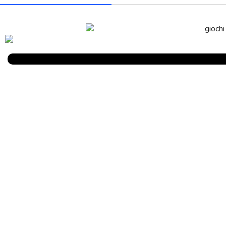
Parlano Di Noi
Birbalandia Park – Fabbrica italiana di giochi gonfiabili e gonfiabili
eventi. Vendita diretta di gonfiabili sicuri e resistenti, progettati 