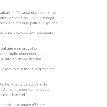
spitante n°2 casse di cannoncini ad
tanza, azionati manualmente dagli
a con delle morbide palline in spugna.
line è un nuovo ed entusiasmante
 palline
è un prodotto
olori , nelle dimensioni e nel
ll’interno della struttura.
la loro mira in modo originale ma
che, villaggi turistici, Parchi
ntrattenimento per bambini, sala
ento dei bambini.
ompleto di manuale d’Uso e