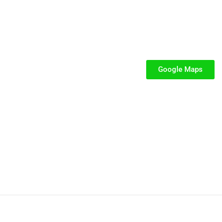
SEGUICI
iabili per Bambini
iabili
Google Maps
iabili
fiabili per bambini
fiabile usato
iabili usati
stici
stici per bambini
P.IVA: 02287390849
Privacy e Cookie Policy