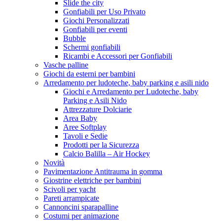
Slide the city
Gonfiabili per Uso Privato
Giochi Personalizzati
Gonfiabili per eventi
Bubble
Schermi gonfiabili
Ricambi e Accessori per Gonfiabili
Vasche palline
Giochi da esterni per bambini
Arredamento per ludoteche, baby parking e asili nido
Giochi e Arredamento per Ludoteche, baby
Parking e Asili Nido
Attrezzature Dolciarie
Area Baby
Aree Softplay
Tavoli e Sedie
Prodotti per la Sicurezza
Calcio Balilla – Air Hockey
Novità
Pavimentazione Antitrauma in gomma
Giostrine elettriche per bambini
Scivoli per yacht
Pareti arrampicate
Cannoncini sparapalline
Costumi per animazione