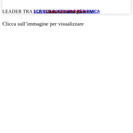
LEADER TRA I LEADER. Ci hanno già scelto:
SCIVOLO GONFIABILE PER BARCA
Codice: SCV YACHT 14
dimensioni su richiesta
Clicca sull’immagine per visualizzare