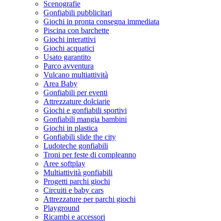
Scenografie
Gonfiabili pubblicitari
Giochi in pronta consegna immediata
Piscina con barchette
Giochi interattivi
Giochi acquatici
Usato garantito
Parco avventura
Vulcano multiattività
Area Baby
Gonfiabili per eventi
Attrezzature dolciarie
Giochi e gonfiabili sportivi
Gonfiabili mangia bambini
Giochi in plastica
Gonfiabili slide the city
Ludoteche gonfiabili
Troni per feste di compleanno
Aree softplay
Multiattività gonfiabili
Progetti parchi giochi
Circuiti e baby cars
Attrezzature per parchi giochi
Playground
Ricambi e accessori