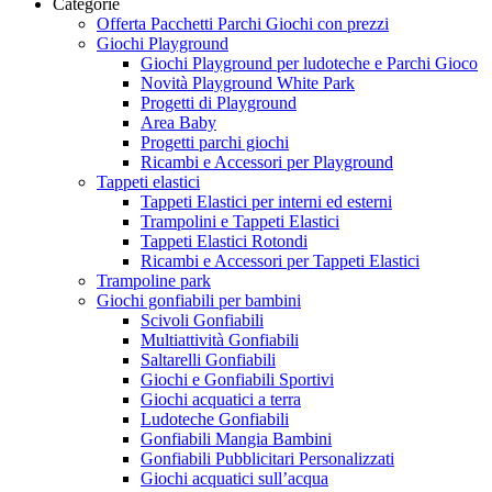
Categorie
Offerta Pacchetti Parchi Giochi con prezzi
Giochi Playground
Giochi Playground per ludoteche e Parchi Gioco
Novità Playground White Park
Progetti di Playground
Area Baby
Progetti parchi giochi
Ricambi e Accessori per Playground
Tappeti elastici
Tappeti Elastici per interni ed esterni
Trampolini e Tappeti Elastici
Tappeti Elastici Rotondi
Ricambi e Accessori per Tappeti Elastici
Trampoline park
Giochi gonfiabili per bambini
Scivoli Gonfiabili
Multiattività Gonfiabili
Saltarelli Gonfiabili
Giochi e Gonfiabili Sportivi
Giochi acquatici a terra
Ludoteche Gonfiabili
Gonfiabili Mangia Bambini
Gonfiabili Pubblicitari Personalizzati
Giochi acquatici sull’acqua