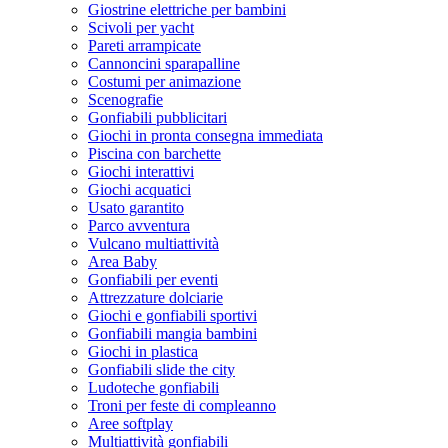
Giostrine elettriche per bambini
Scivoli per yacht
Pareti arrampicate
Cannoncini sparapalline
Costumi per animazione
Scenografie
Gonfiabili pubblicitari
Giochi in pronta consegna immediata
Piscina con barchette
Giochi interattivi
Giochi acquatici
Usato garantito
Parco avventura
Vulcano multiattività
Area Baby
Gonfiabili per eventi
Attrezzature dolciarie
Giochi e gonfiabili sportivi
Gonfiabili mangia bambini
Giochi in plastica
Gonfiabili slide the city
Ludoteche gonfiabili
Troni per feste di compleanno
Aree softplay
Multiattività gonfiabili