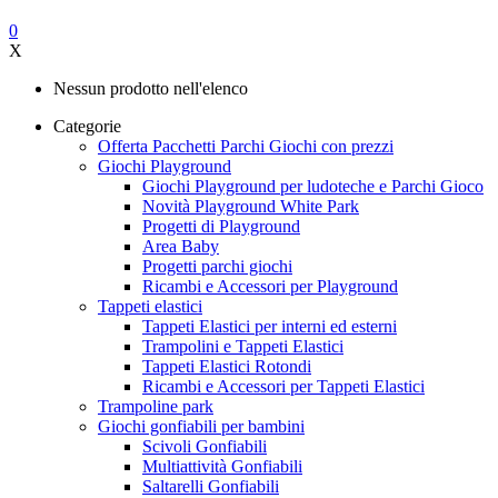
0
X
Nessun prodotto nell'elenco
Categorie
Offerta Pacchetti Parchi Giochi con prezzi
Giochi Playground
Giochi Playground per ludoteche e Parchi Gioco
Novità Playground White Park
Progetti di Playground
Area Baby
Progetti parchi giochi
Ricambi e Accessori per Playground
Tappeti elastici
Tappeti Elastici per interni ed esterni
Trampolini e Tappeti Elastici
Tappeti Elastici Rotondi
Ricambi e Accessori per Tappeti Elastici
Trampoline park
Giochi gonfiabili per bambini
Scivoli Gonfiabili
Multiattività Gonfiabili
Saltarelli Gonfiabili