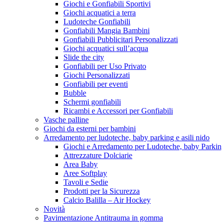
Giochi e Gonfiabili Sportivi
Giochi acquatici a terra
Ludoteche Gonfiabili
Gonfiabili Mangia Bambini
Gonfiabili Pubblicitari Personalizzati
Giochi acquatici sull’acqua
Slide the city
Gonfiabili per Uso Privato
Giochi Personalizzati
Gonfiabili per eventi
Bubble
Schermi gonfiabili
Ricambi e Accessori per Gonfiabili
Vasche palline
Giochi da esterni per bambini
Arredamento per ludoteche, baby parking e asili nido
Giochi e Arredamento per Ludoteche, baby Parkin
Attrezzature Dolciarie
Area Baby
Aree Softplay
Tavoli e Sedie
Prodotti per la Sicurezza
Calcio Balilla – Air Hockey
Novità
Pavimentazione Antitrauma in gomma