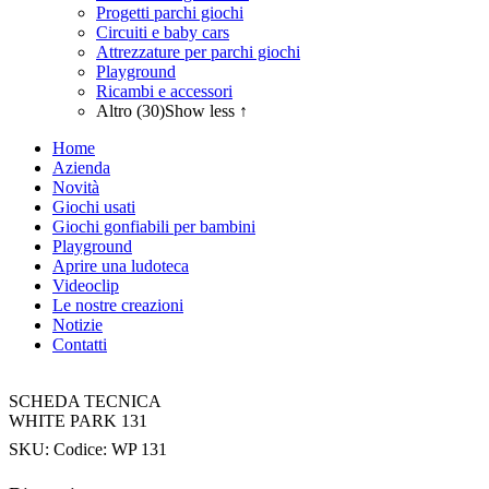
Progetti parchi giochi
Circuiti e baby cars
Attrezzature per parchi giochi
Playground
Ricambi e accessori
Altro (30)
Show less ↑
Home
Azienda
Novità
Giochi usati
Giochi gonfiabili per bambini
Playground
Aprire una ludoteca
Videoclip
Le nostre creazioni
Notizie
Contatti
SCHEDA TECNICA
WHITE PARK 131
SKU:
Codice: WP 131