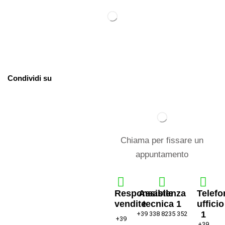
Condividi su
Chiama per fissare un
appuntamento
Responsabile
Assistenza
Telefo
vendite
tecnica 1
ufficio
1
+39 338 8235 352
+39
+39