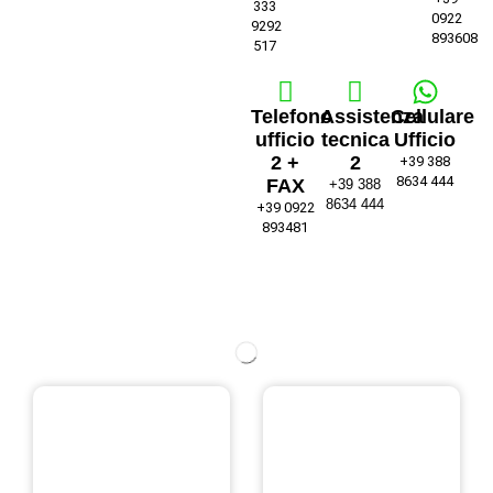
333
0922
9292
893608
517
Telefono
Assistenza
Cellulare
ufficio
tecnica
Ufficio
2 +
2
+39 388
8634 444
FAX
+39 388
8634 444
+39 0922
893481