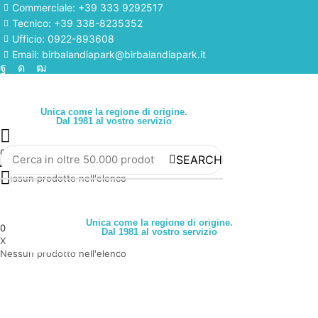
Commerciale: +39 333 9292517
Tecnico: +39 338-8235352
Ufficio: 0922-893608
Email: birbalandiapark@birbalandiapark.it
Facebook
Instagram
Youtube
Unica come la regione di origine.
Dal 1981 al vostro servizio
0
SEARCH
via preventivo
X
Nessun prodotto nell'elenco
Unica come la regione di origine.
0
Dal 1981 al vostro servizio
X
Categorie
Nessun prodotto nell'elenco
Home
Azienda
Novità
Giochi usati
Giochi gonfiabili per bambini
Playground