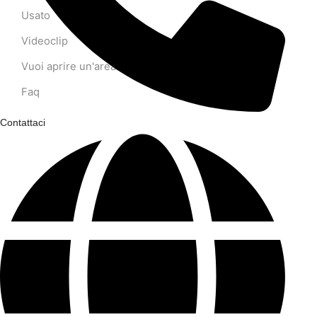
Usato
Videoclip
Vuoi aprire un'area baby?
Faq
Contattaci
LINK
Giochi Gonfiabili per Bambini
Giochi gonfiabili
Gonfiabili
Scivoli gonfiabili
Scivoli gonfiabili per bambini
Scivolo gonfiabile usato
Playground
Giochi gonfiabili usati