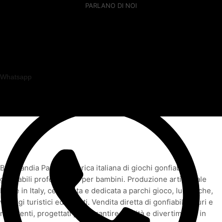
PARLANO DI NOI
Whatsapp
FAQ
Birbalandia Park – Fabbrica italiana di giochi gonfiabili e
gonfiabili professionali per bambini. Produzione artigianale
Made in Italy, certificata e dedicata a parchi gioco, ludoteche,
villaggi turistici ed eventi. Vendita diretta di gonfiabili sicuri e
resistenti, progettati per garantire qualità e divertimento in