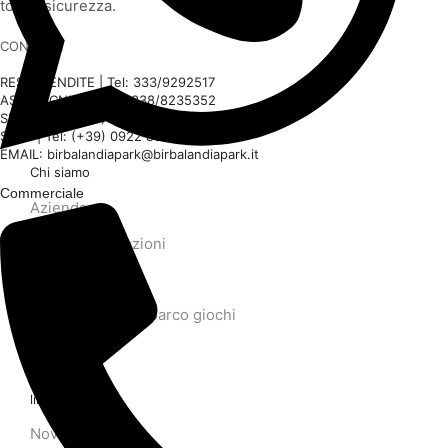
totale sicurezza.
CONTATTI
RESP. VENDITE | Tel: 333/9292517
ASS. TECNICA: | Tel: 338/8235352
SEDE | Tel: (+39) 0922 893608
SEDE | Tel: (+39) 0922 893481
EMAIL: birbalandiapark@birbalandiapark.it
Chi siamo
Commerciale
Azienda
Le nostre creazioni
Notizie
Attrezzature per parco giochi
Contattaci
link utili
Novità