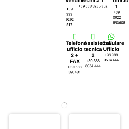
vendite
tecnica 1
ufficio
1
+39 338 8235 352
+39
+39
333
0922
9292
893608
517
Telefono
Assistenza
Cellulare
ufficio
tecnica
Ufficio
2 +
2
+39 388
8634 444
FAX
+39 388
8634 444
+39 0922
893481