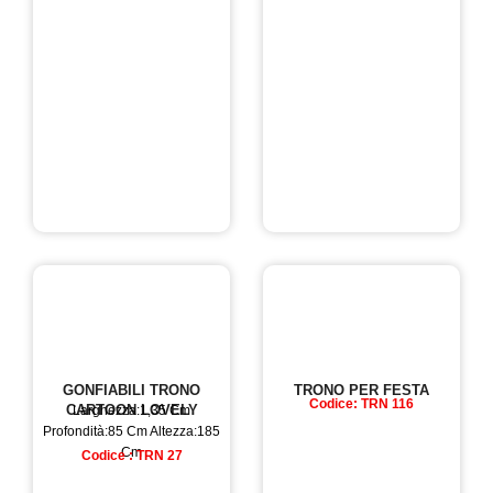
GONFIABILI TRONO
TRONO PER FESTA
Codice: TRN 116
CARTOON LOVELY
Larghezza:1,35 Cm
Profondità:85 Cm Altezza:185
Cm
Codice : TRN 27