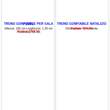
TRONO GONFIABILE NATALIZIO
TRONO GONFIABILE PER SALA FESTE
Altezza: 185 cm Larghezza: 1,35 cm
Dimensione su richiesta
Codice: TRN 92
Codice: TRN 96
Profondità: 85 cm