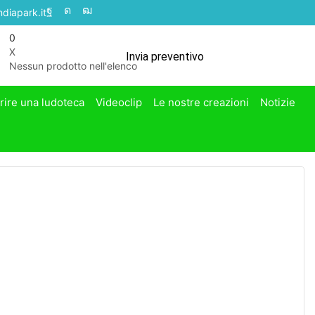
diapark.it
0
X
Invia preventivo
Nessun prodotto nell'elenco
rire una ludoteca
Videoclip
Le nostre creazioni
Notizie