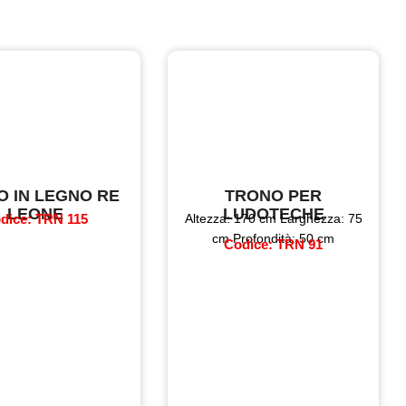
O IN LEGNO RE
TRONO PER
LEONE
LUDOTECHE
dice: TRN 115
Altezza: 170 cm Larghezza: 75
cm Profondità: 50 cm
Codice: TRN 91