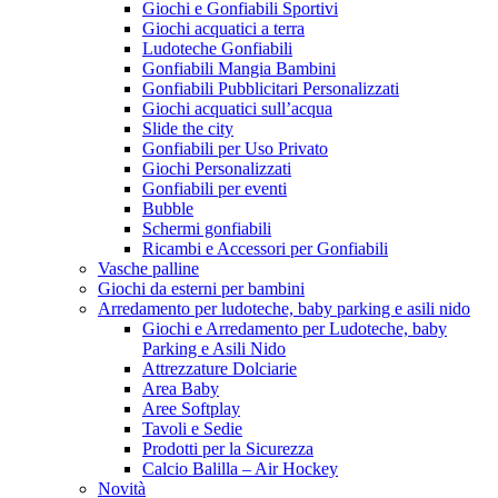
Giochi e Gonfiabili Sportivi
Giochi acquatici a terra
Ludoteche Gonfiabili
Gonfiabili Mangia Bambini
Gonfiabili Pubblicitari Personalizzati
Giochi acquatici sull’acqua
Slide the city
Gonfiabili per Uso Privato
Giochi Personalizzati
Gonfiabili per eventi
Bubble
Schermi gonfiabili
Ricambi e Accessori per Gonfiabili
Vasche palline
Giochi da esterni per bambini
Arredamento per ludoteche, baby parking e asili nido
Giochi e Arredamento per Ludoteche, baby
Parking e Asili Nido
Attrezzature Dolciarie
Area Baby
Aree Softplay
Tavoli e Sedie
Prodotti per la Sicurezza
Calcio Balilla – Air Hockey
Novità