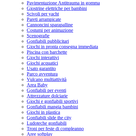
Pavimentazione Antitrauma in gomma
Giostrine elettriche per bambini
Scivoli per yacht
Pareti arrampicate
Cannoncini sparapalline
Costumi per animazione
Scenografie
Gonfiabili pubblicitari
Giochi in pronta consegna immediata
Piscina con barchette
Giochi interattivi
Giochi acquatici
Usato garantito
Parco avventura
Vulcano multiattività
Area Baby
Gonfiabili per eventi
Attrezzature dolciarie
Giochi e gonfiabili sportivi
Gonfiabili mangia bambini
Giochi in plastica
Gonfiabili slide the city
Ludoteche gonfiabili
Troni per feste di compleanno
Aree softplay