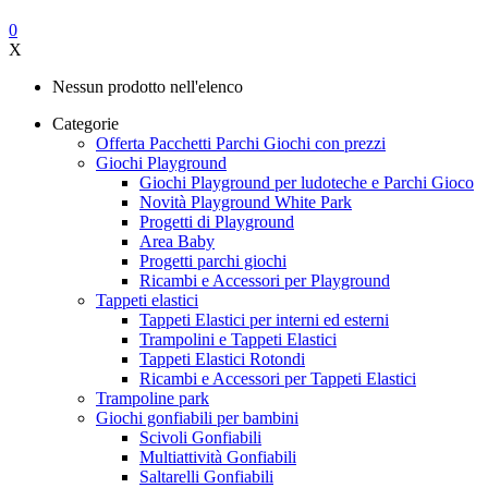
0
X
Nessun prodotto nell'elenco
Categorie
Offerta Pacchetti Parchi Giochi con prezzi
Giochi Playground
Giochi Playground per ludoteche e Parchi Gioco
Novità Playground White Park
Progetti di Playground
Area Baby
Progetti parchi giochi
Ricambi e Accessori per Playground
Tappeti elastici
Tappeti Elastici per interni ed esterni
Trampolini e Tappeti Elastici
Tappeti Elastici Rotondi
Ricambi e Accessori per Tappeti Elastici
Trampoline park
Giochi gonfiabili per bambini
Scivoli Gonfiabili
Multiattività Gonfiabili
Saltarelli Gonfiabili