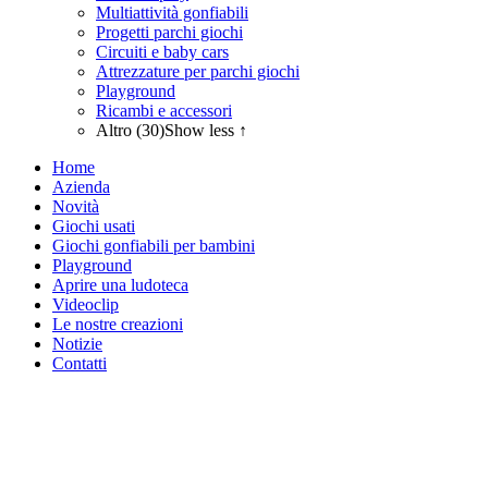
Multiattività gonfiabili
Progetti parchi giochi
Circuiti e baby cars
Attrezzature per parchi giochi
Playground
Ricambi e accessori
Altro (30)
Show less ↑
Home
Azienda
Novità
Giochi usati
Giochi gonfiabili per bambini
Playground
Aprire una ludoteca
Videoclip
Le nostre creazioni
Notizie
Contatti