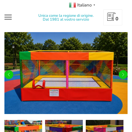
Italiano
▼
Unica come la regione di origine.
0
Dal 1981 al vostro servizio