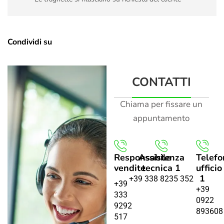
Condividi su
CONTATTI
Chiama per fissare un
appuntamento
Responsabile
Assistenza
Telefo
vendite
tecnica 1
ufficio
1
+39 338 8235 352
+39
+39
333
0922
9292
893608
517