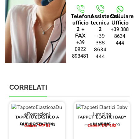
Telefono
Assistenza
Cellulare
ufficio
tecnica
Ufficio
2 +
2
+39 388
FAX
+39
8634
+39
388
444
0922
8634
893481
444
CORRELATI
TAPPETO ELASTICO A
TAPPETI ELASTICI BABY
DUE POSTAZIONI
JUMPING
mt 4,00 x 2,00 h 2,50
mt 6,00 x 4,00 h 3,00
Codice: TAP 61
Codice: TAP 192