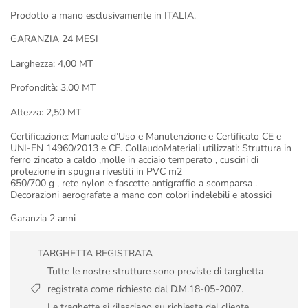
Prodotto a mano esclusivamente in ITALIA.
GARANZIA 24 MESI
Larghezza: 4,00 MT
Profondità: 3,00 MT
Altezza: 2,50 MT
Certificazione: Manuale d’Uso e Manutenzione e Certificato CE e
UNI-EN 14960/2013 e CE. CollaudoMateriali utilizzati: Struttura in
ferro zincato a caldo ,molle in acciaio temperato , cuscini di
protezione in spugna rivestiti in PVC m2
650/700 g , rete nylon e fascette antigraffio a scomparsa .
Decorazioni aerografate a mano con colori indelebili e atossici
Garanzia 2 anni
TARGHETTA REGISTRATA
Tutte le nostre strutture sono previste di targhetta
registrata come richiesto dal D.M.18-05-2007.
Le traghette si rilasciano su richiesta del cliente