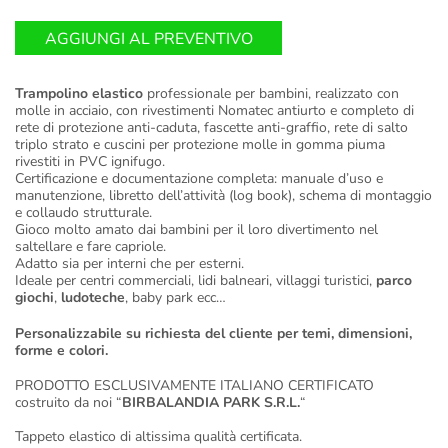
AGGIUNGI AL PREVENTIVO
Trampolino elastico
professionale per bambini, realizzato con
molle in acciaio, con rivestimenti Nomatec antiurto e completo di
rete di protezione anti-caduta, fascette anti-graffio, rete di salto
triplo strato e cuscini per protezione molle in gomma piuma
rivestiti in PVC ignifugo.
Certificazione e documentazione completa: manuale d’uso e
manutenzione, libretto dell’attività (log book), schema di montaggio
e collaudo strutturale.
Gioco molto amato dai bambini per il loro divertimento nel
saltellare e fare capriole.
Adatto sia per interni che per esterni.
Ideale per centri commerciali, lidi balneari, villaggi turistici,
parco
giochi
,
ludoteche
, baby park ecc…
Personalizzabile su richiesta del cliente per temi, dimensioni,
forme e colori.
PRODOTTO ESCLUSIVAMENTE ITALIANO CERTIFICATO
costruito da noi “
BIRBALANDIA PARK S.R.L.
“
Tappeto elastico di altissima qualità certificata.