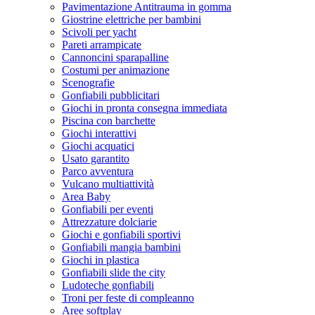
Pavimentazione Antitrauma in gomma
Giostrine elettriche per bambini
Scivoli per yacht
Pareti arrampicate
Cannoncini sparapalline
Costumi per animazione
Scenografie
Gonfiabili pubblicitari
Giochi in pronta consegna immediata
Piscina con barchette
Giochi interattivi
Giochi acquatici
Usato garantito
Parco avventura
Vulcano multiattività
Area Baby
Gonfiabili per eventi
Attrezzature dolciarie
Giochi e gonfiabili sportivi
Gonfiabili mangia bambini
Giochi in plastica
Gonfiabili slide the city
Ludoteche gonfiabili
Troni per feste di compleanno
Aree softplay