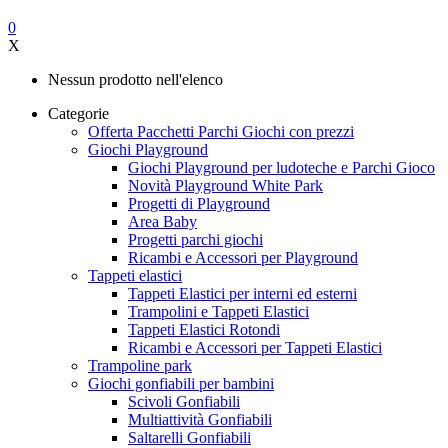
0
X
Nessun prodotto nell'elenco
Categorie
Offerta Pacchetti Parchi Giochi con prezzi
Giochi Playground
Giochi Playground per ludoteche e Parchi Gioco
Novità Playground White Park
Progetti di Playground
Area Baby
Progetti parchi giochi
Ricambi e Accessori per Playground
Tappeti elastici
Tappeti Elastici per interni ed esterni
Trampolini e Tappeti Elastici
Tappeti Elastici Rotondi
Ricambi e Accessori per Tappeti Elastici
Trampoline park
Giochi gonfiabili per bambini
Scivoli Gonfiabili
Multiattività Gonfiabili
Saltarelli Gonfiabili