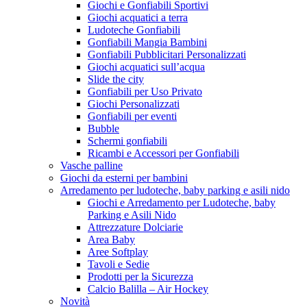
Giochi e Gonfiabili Sportivi
Giochi acquatici a terra
Ludoteche Gonfiabili
Gonfiabili Mangia Bambini
Gonfiabili Pubblicitari Personalizzati
Giochi acquatici sull’acqua
Slide the city
Gonfiabili per Uso Privato
Giochi Personalizzati
Gonfiabili per eventi
Bubble
Schermi gonfiabili
Ricambi e Accessori per Gonfiabili
Vasche palline
Giochi da esterni per bambini
Arredamento per ludoteche, baby parking e asili nido
Giochi e Arredamento per Ludoteche, baby
Parking e Asili Nido
Attrezzature Dolciarie
Area Baby
Aree Softplay
Tavoli e Sedie
Prodotti per la Sicurezza
Calcio Balilla – Air Hockey
Novità