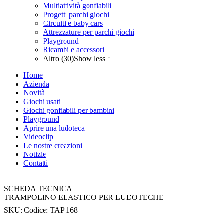
Multiattività gonfiabili
Progetti parchi giochi
Circuiti e baby cars
Attrezzature per parchi giochi
Playground
Ricambi e accessori
Altro (30)
Show less ↑
Home
Azienda
Novità
Giochi usati
Giochi gonfiabili per bambini
Playground
Aprire una ludoteca
Videoclip
Le nostre creazioni
Notizie
Contatti
SCHEDA TECNICA
TRAMPOLINO ELASTICO PER LUDOTECHE
SKU:
Codice: TAP 168