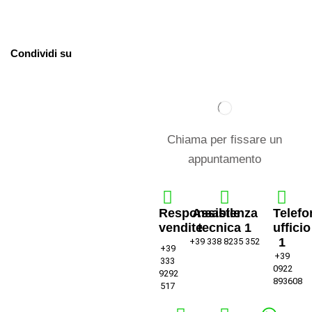
Condividi su
Chiama per fissare un
appuntamento
Responsabile
Assistenza
Telefo
vendite
tecnica 1
ufficio
1
+39 338 8235 352
+39
+39
333
0922
9292
893608
517