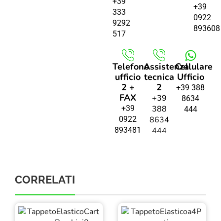
+39
+39
333
0922
9292
893608
517
Telefono
Assistenza
Cellulare
ufficio
tecnica
Ufficio
2 +
2
+39 388
FAX
+39
8634
+39
388
444
0922
8634
893481
444
CORRELATI