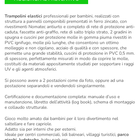
Trampolini elastici
professionali per bambini, realizzati con
struttura a pannelli componibili premontati in ferro zincato, con
rivestimenti Nomatec antiurto e completo di rete di protezione anti-
caduta, fascette anti-graffio, rete di salto triplo strato, 2 gradini in
spugna e cuscini per protezione molle in gomma piuma rivestiti in
PVC ignifugo, molle più lunghe, che consentono un ottimo
molleggio e non cigolano, acciaio di qualità e con spessore, che
permette una grande stabilità, cuscini di protezione in PVC 0,5 mm.
di spessore, perfettamente misurati in modo da coprire le molle,
costituiti da materiali appositamente studiati per sopportare i raggi
UV e gli agenti atmosferici.
Si possono avere a 2 postazioni come da foto, oppure ad una
postazione separandoli e vendendoli singolarmente.
Certificazione e documentazione completa: manuale d’uso e
manutenzione, libretto dell’attività (log book), schema di montaggio
e collaudo strutturale.
Gioco molto amato dai bambini per il loro divertimento nel
saltellare e fare capriole.
Adatto sia per interni che per esterni.
Ideale per centri commerciali, lidi balneari, villaggi turistici,
parco
giochi
,
ludoteche
, baby park ecc…