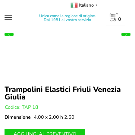
Italiano
▼
Unica come la regione di origine.
0
Dal 1981 al vostro servizio
Trampolini Elastici Friuli Venezia
Giulia
U:
Codice: TAP 18
Dimensione
4,00 x 2,00 h 2,50
AGGIUNGI AL PREVENTIVO