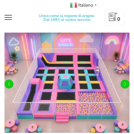
Italiano
▼
Unica come la regione di origine.
0
Dal 1981 al vostro servizio