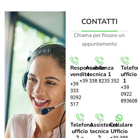
CONTATTI
Chiama per fissare un
appuntamento
Responsabile
Assistenza
Telefo
vendite
tecnica 1
ufficio
1
+39 338 8235 352
+39
+39
333
0922
9292
893608
517
Telefono
Assistenza
Cellulare
ufficio
tecnica
Ufficio
2 +
2
+39 388