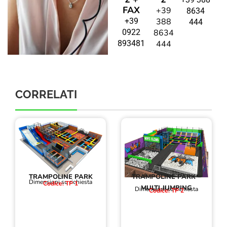
FAX
+39
8634
+39
388
444
0922
8634
893481
444
CORRELATI
TRAMPOLINE PARK
TRAMPOLINE PARK –
Dimensioni su richiesta
Codice: TP 1
MULTI JUMPING
Dimensioni su richiesta
Codice: TP 2