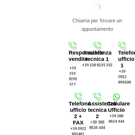
Chiama per fissare un
appuntamento
Responsabile
Assistenza
Telefo
vendite
tecnica 1
ufficio
1
+39 338 8235 352
+39
+39
333
0922
9292
893608
517
Telefono
Assistenza
Cellulare
ufficio
tecnica
Ufficio
2 +
2
+39 388
8634 444
FAX
+39 388
8634 444
+39 0922
893481