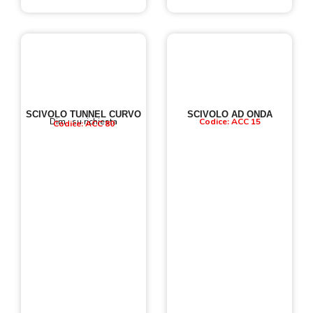
SCIVOLO TUNNEL CURVO
SCIVOLO AD ONDA
Dim : su richiesta
Codice: ACC 15
Codice: ACC 80