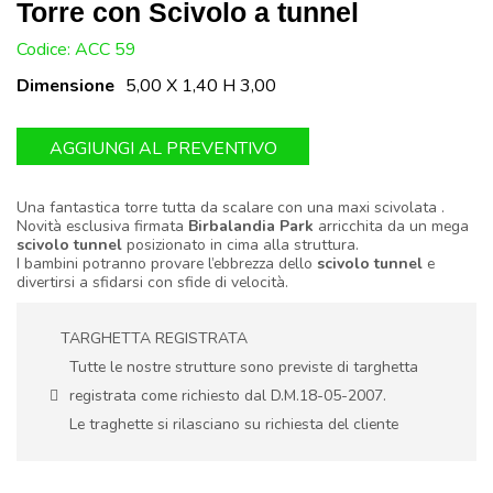
Torre con Scivolo a tunnel
U:
Codice: ACC 59
Dimensione
5,00 X 1,40 H 3,00
AGGIUNGI AL PREVENTIVO
Una fantastica torre tutta da scalare con una maxi scivolata .
Novità esclusiva firmata
Birbalandia Park
arricchita da un mega
scivolo tunnel
posizionato in cima alla struttura.
I bambini potranno provare l’ebbrezza dello
scivolo tunnel
e
divertirsi a sfidarsi con sfide di velocità.
TARGHETTA REGISTRATA
Tutte le nostre strutture sono previste di targhetta
registrata come richiesto dal D.M.18-05-2007.
Le traghette si rilasciano su richiesta del cliente