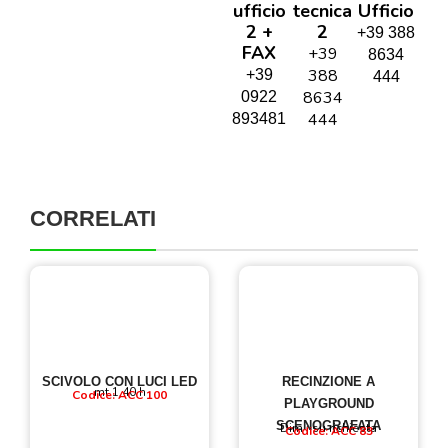
ufficio
tecnica
Ufficio
2 +
2
+39 388
FAX
+39
8634
388
+39
444
8634
0922
444
893481
CORRELATI
SCIVOLO CON LUCI LED
RECINZIONE A
mt 1,40 h
Codice: ACC 100
PLAYGROUND
SCENOGRAFATA
Dim : su richiesta
Codice: ACC 83