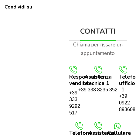
Condividi su
CONTATTI
Chiama per fissare un
appuntamento
Responsabile
Assistenza
Telef
vendite
tecnica 1
ufficio
1
+39 338 8235 352
+39
+39
333
0922
9292
893608
517
Telefono
Assistenza
Cellulare