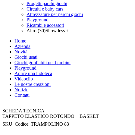
Progetti parchi giochi
Circuiti e baby cars
Attrezzature per parchi giochi
Playground
Ricambi e accessori
Altro (30)
Show less ↑
Home
Azienda
Novità
Giochi usati
Giochi gonfiabili per bambini
Playground
Aprire una ludoteca
Videoclip
Le nostre creazioni
Notizie
Contatti
SCHEDA TECNICA
TAPPETO ELASTICO ROTONDO + BASKET
SKU:
Codice: TRAMPOLINO 83