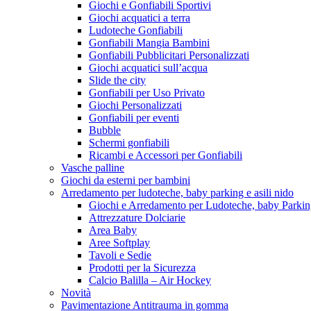
Giochi e Gonfiabili Sportivi
Giochi acquatici a terra
Ludoteche Gonfiabili
Gonfiabili Mangia Bambini
Gonfiabili Pubblicitari Personalizzati
Giochi acquatici sull’acqua
Slide the city
Gonfiabili per Uso Privato
Giochi Personalizzati
Gonfiabili per eventi
Bubble
Schermi gonfiabili
Ricambi e Accessori per Gonfiabili
Vasche palline
Giochi da esterni per bambini
Arredamento per ludoteche, baby parking e asili nido
Giochi e Arredamento per Ludoteche, baby Parkin
Attrezzature Dolciarie
Area Baby
Aree Softplay
Tavoli e Sedie
Prodotti per la Sicurezza
Calcio Balilla – Air Hockey
Novità
Pavimentazione Antitrauma in gomma