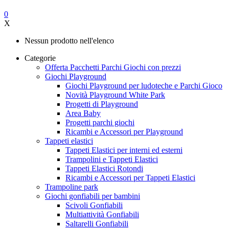
0
X
Nessun prodotto nell'elenco
Categorie
Offerta Pacchetti Parchi Giochi con prezzi
Giochi Playground
Giochi Playground per ludoteche e Parchi Gioco
Novità Playground White Park
Progetti di Playground
Area Baby
Progetti parchi giochi
Ricambi e Accessori per Playground
Tappeti elastici
Tappeti Elastici per interni ed esterni
Trampolini e Tappeti Elastici
Tappeti Elastici Rotondi
Ricambi e Accessori per Tappeti Elastici
Trampoline park
Giochi gonfiabili per bambini
Scivoli Gonfiabili
Multiattività Gonfiabili
Saltarelli Gonfiabili