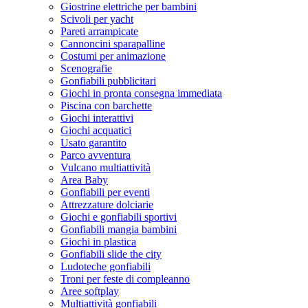
Giostrine elettriche per bambini
Scivoli per yacht
Pareti arrampicate
Cannoncini sparapalline
Costumi per animazione
Scenografie
Gonfiabili pubblicitari
Giochi in pronta consegna immediata
Piscina con barchette
Giochi interattivi
Giochi acquatici
Usato garantito
Parco avventura
Vulcano multiattività
Area Baby
Gonfiabili per eventi
Attrezzature dolciarie
Giochi e gonfiabili sportivi
Gonfiabili mangia bambini
Giochi in plastica
Gonfiabili slide the city
Ludoteche gonfiabili
Troni per feste di compleanno
Aree softplay
Multiattività gonfiabili