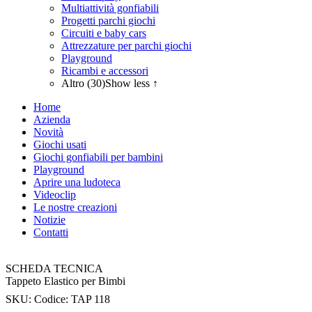
Multiattività gonfiabili
Progetti parchi giochi
Circuiti e baby cars
Attrezzature per parchi giochi
Playground
Ricambi e accessori
Altro (30)
Show less ↑
Home
Azienda
Novità
Giochi usati
Giochi gonfiabili per bambini
Playground
Aprire una ludoteca
Videoclip
Le nostre creazioni
Notizie
Contatti
SCHEDA TECNICA
Tappeto Elastico per Bimbi
SKU:
Codice: TAP 118