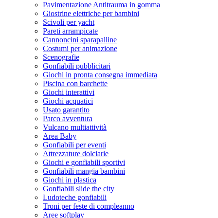
Pavimentazione Antitrauma in gomma
Giostrine elettriche per bambini
Scivoli per yacht
Pareti arrampicate
Cannoncini sparapalline
Costumi per animazione
Scenografie
Gonfiabili pubblicitari
Giochi in pronta consegna immediata
Piscina con barchette
Giochi interattivi
Giochi acquatici
Usato garantito
Parco avventura
Vulcano multiattività
Area Baby
Gonfiabili per eventi
Attrezzature dolciarie
Giochi e gonfiabili sportivi
Gonfiabili mangia bambini
Giochi in plastica
Gonfiabili slide the city
Ludoteche gonfiabili
Troni per feste di compleanno
Aree softplay