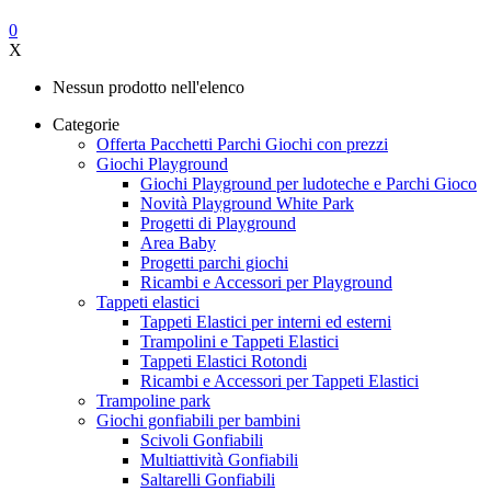
0
X
Nessun prodotto nell'elenco
Categorie
Offerta Pacchetti Parchi Giochi con prezzi
Giochi Playground
Giochi Playground per ludoteche e Parchi Gioco
Novità Playground White Park
Progetti di Playground
Area Baby
Progetti parchi giochi
Ricambi e Accessori per Playground
Tappeti elastici
Tappeti Elastici per interni ed esterni
Trampolini e Tappeti Elastici
Tappeti Elastici Rotondi
Ricambi e Accessori per Tappeti Elastici
Trampoline park
Giochi gonfiabili per bambini
Scivoli Gonfiabili
Multiattività Gonfiabili
Saltarelli Gonfiabili