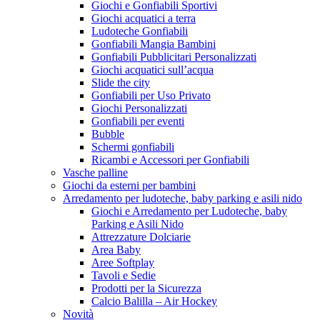
Giochi e Gonfiabili Sportivi
Giochi acquatici a terra
Ludoteche Gonfiabili
Gonfiabili Mangia Bambini
Gonfiabili Pubblicitari Personalizzati
Giochi acquatici sull’acqua
Slide the city
Gonfiabili per Uso Privato
Giochi Personalizzati
Gonfiabili per eventi
Bubble
Schermi gonfiabili
Ricambi e Accessori per Gonfiabili
Vasche palline
Giochi da esterni per bambini
Arredamento per ludoteche, baby parking e asili nido
Giochi e Arredamento per Ludoteche, baby
Parking e Asili Nido
Attrezzature Dolciarie
Area Baby
Aree Softplay
Tavoli e Sedie
Prodotti per la Sicurezza
Calcio Balilla – Air Hockey
Novità