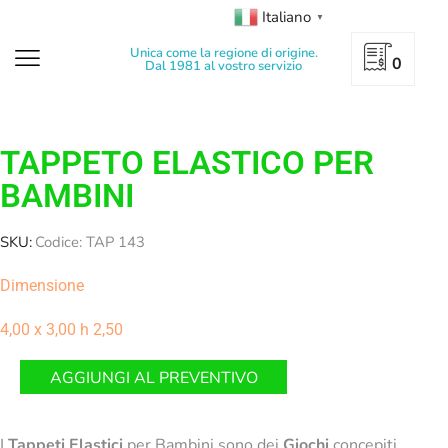
Italiano
▼
Unica come la regione di origine.
0
Dal 1981 al vostro servizio
TAPPETO ELASTICO PER
BAMBINI
SKU:
Codice: TAP 143
Dimensione
4,00 x 3,00 h 2,50
AGGIUNGI AL PREVENTIVO
I
Tappeti Elastici
per Bambini sono dei
Giochi
concepiti