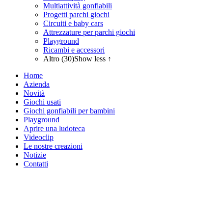
Multiattività gonfiabili
Progetti parchi giochi
Circuiti e baby cars
Attrezzature per parchi giochi
Playground
Ricambi e accessori
Altro (30)
Show less ↑
Home
Azienda
Novità
Giochi usati
Giochi gonfiabili per bambini
Playground
Aprire una ludoteca
Videoclip
Le nostre creazioni
Notizie
Contatti