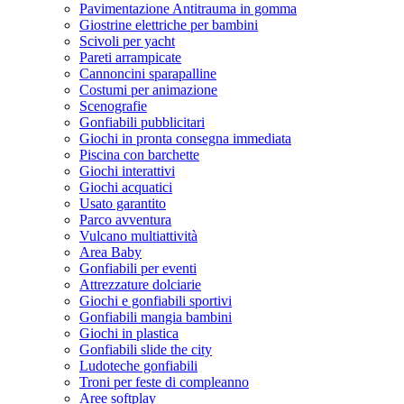
Pavimentazione Antitrauma in gomma
Giostrine elettriche per bambini
Scivoli per yacht
Pareti arrampicate
Cannoncini sparapalline
Costumi per animazione
Scenografie
Gonfiabili pubblicitari
Giochi in pronta consegna immediata
Piscina con barchette
Giochi interattivi
Giochi acquatici
Usato garantito
Parco avventura
Vulcano multiattività
Area Baby
Gonfiabili per eventi
Attrezzature dolciarie
Giochi e gonfiabili sportivi
Gonfiabili mangia bambini
Giochi in plastica
Gonfiabili slide the city
Ludoteche gonfiabili
Troni per feste di compleanno
Aree softplay