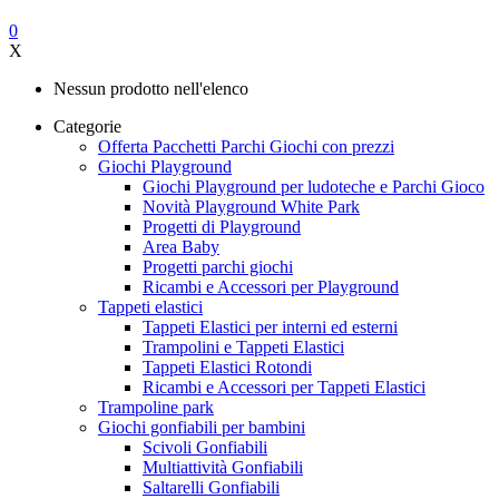
0
X
Nessun prodotto nell'elenco
Categorie
Offerta Pacchetti Parchi Giochi con prezzi
Giochi Playground
Giochi Playground per ludoteche e Parchi Gioco
Novità Playground White Park
Progetti di Playground
Area Baby
Progetti parchi giochi
Ricambi e Accessori per Playground
Tappeti elastici
Tappeti Elastici per interni ed esterni
Trampolini e Tappeti Elastici
Tappeti Elastici Rotondi
Ricambi e Accessori per Tappeti Elastici
Trampoline park
Giochi gonfiabili per bambini
Scivoli Gonfiabili
Multiattività Gonfiabili
Saltarelli Gonfiabili