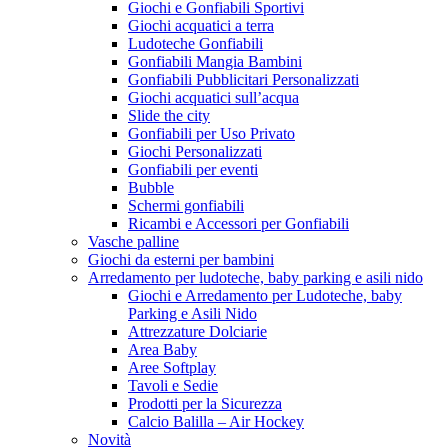
Giochi e Gonfiabili Sportivi
Giochi acquatici a terra
Ludoteche Gonfiabili
Gonfiabili Mangia Bambini
Gonfiabili Pubblicitari Personalizzati
Giochi acquatici sull’acqua
Slide the city
Gonfiabili per Uso Privato
Giochi Personalizzati
Gonfiabili per eventi
Bubble
Schermi gonfiabili
Ricambi e Accessori per Gonfiabili
Vasche palline
Giochi da esterni per bambini
Arredamento per ludoteche, baby parking e asili nido
Giochi e Arredamento per Ludoteche, baby
Parking e Asili Nido
Attrezzature Dolciarie
Area Baby
Aree Softplay
Tavoli e Sedie
Prodotti per la Sicurezza
Calcio Balilla – Air Hockey
Novità