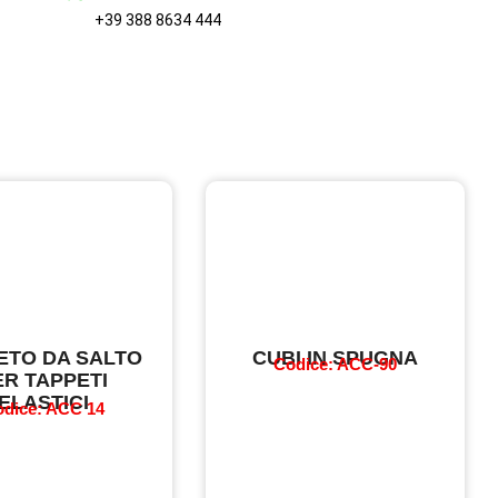
+39 388 8634 444
ETO DA SALTO
CUBI IN SPUGNA
Codice: ACC-90
ER TAPPETI
ELASTICI
dice: ACC 14