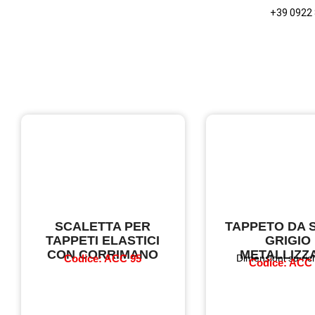
+39 0922
SCALETTA PER
TAPPETO DA 
TAPPETI ELASTICI
GRIGIO
CON CORRIMANO
METALLIZZ
Codice: ACC 95
Dimensioni su ric
Codice: ACC