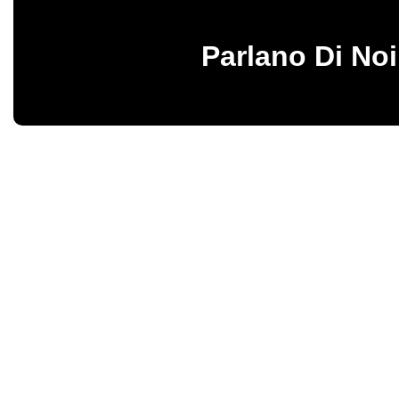
Parlano Di Noi
Birbalandia Park – Fabbrica italiana di giochi gonfiabili e gonfiabili pro
Vendita diretta di gonfiabili sicuri e resistenti, progettati per garantire