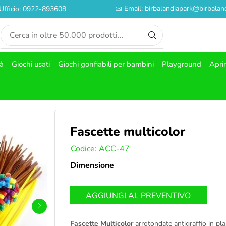
Email: birbalandiapark@birbaland
Ufficio: 0922-893608
tà
Giochi usati
Giochi gonfiabili per bambini
Playground
Apri
Fascette multicolor
SKU:
Codice: ACC-47
Dimensione
AGGIUNGI AL PREVENTIVO
Fascette Multicolor
arrotondate antigraffio in pl