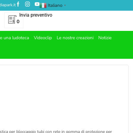
iapark.it
Italiano
▼
Invia preventivo
0
re una ludoteca
Videoclip
Le nostre creazioni
Notizie
astica per bloccaggio tubi con rete in gomma di protezione per