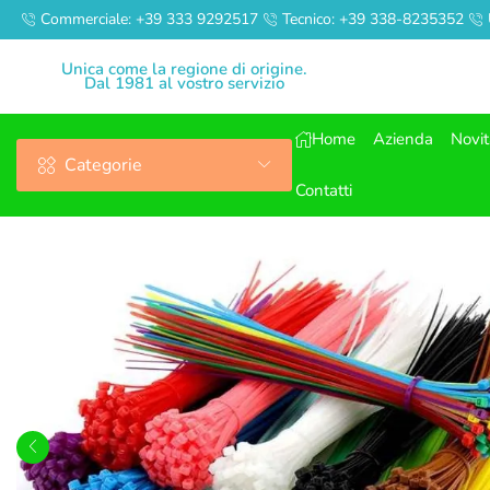
Commerciale: +39 333 9292517
Tecnico: +39 338-8235352
Unica come la regione di origine.
Dal 1981 al vostro servizio
Home
Azienda
Novi
Categorie
Contatti