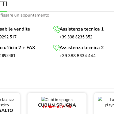
TI
 fissare un appuntamento
abile vendite
Assistenza tecnica 1
+39 338 8235 352
9292 517
o ufficio 2 + FAX
Assistenza tecnica 2
+39 388 8634 444
2 893481
CUBI IN SPUGNA
Codice: ACC-90
SALTO