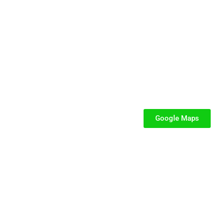
cata e dedicata a parchi gioco, ludoteche, villaggi turistici ed eventi.
SEGUICI
iabili per Bambini
iabili
Google Maps
iabili
fiabili per bambini
fiabile usato
iabili usati
stici