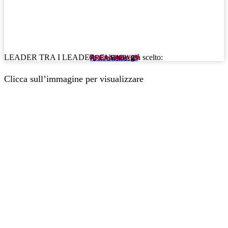
LEADER TRA I LEADER. Ci hanno già scelto:
AREA BABY 29
Codice: BABY 29
Dim: a richiesta
Clicca sull’immagine per visualizzare