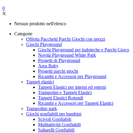
0
X
Nessun prodotto nell'elenco
Categorie
Offerta Pacchetti Parchi Giochi con prezzi
Giochi Playground
Giochi Playground per ludoteche e Parchi Gioco
Novità Playground White Park
Progetti di Playground
Area Baby
Progetti parchi giochi
Ricambi e Accessori per Playground
Tappeti elastici
Tappeti Elastici per interni ed esterni
Trampolini e Tappeti Elastici
Tappeti Elastici Rotondi
Ricambi e Accessori per Tappeti Elastici
Trampoline park
Giochi gonfiabili per bambini
Scivoli Gonfiabili
Multiattività Gonfiabili
Saltarelli Gonfiabili