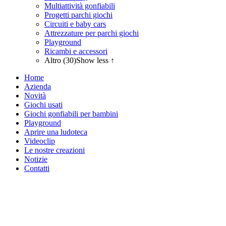
Multiattività gonfiabili
Progetti parchi giochi
Circuiti e baby cars
Attrezzature per parchi giochi
Playground
Ricambi e accessori
Altro (30)
Show less ↑
Home
Azienda
Novità
Giochi usati
Giochi gonfiabili per bambini
Playground
Aprire una ludoteca
Videoclip
Le nostre creazioni
Notizie
Contatti