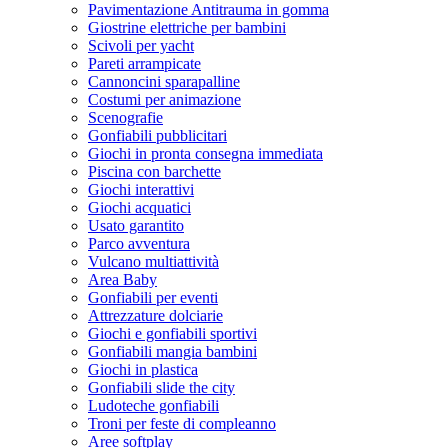
Pavimentazione Antitrauma in gomma
Giostrine elettriche per bambini
Scivoli per yacht
Pareti arrampicate
Cannoncini sparapalline
Costumi per animazione
Scenografie
Gonfiabili pubblicitari
Giochi in pronta consegna immediata
Piscina con barchette
Giochi interattivi
Giochi acquatici
Usato garantito
Parco avventura
Vulcano multiattività
Area Baby
Gonfiabili per eventi
Attrezzature dolciarie
Giochi e gonfiabili sportivi
Gonfiabili mangia bambini
Giochi in plastica
Gonfiabili slide the city
Ludoteche gonfiabili
Troni per feste di compleanno
Aree softplay