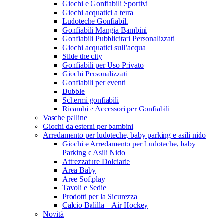
Giochi e Gonfiabili Sportivi
Giochi acquatici a terra
Ludoteche Gonfiabili
Gonfiabili Mangia Bambini
Gonfiabili Pubblicitari Personalizzati
Giochi acquatici sull’acqua
Slide the city
Gonfiabili per Uso Privato
Giochi Personalizzati
Gonfiabili per eventi
Bubble
Schermi gonfiabili
Ricambi e Accessori per Gonfiabili
Vasche palline
Giochi da esterni per bambini
Arredamento per ludoteche, baby parking e asili nido
Giochi e Arredamento per Ludoteche, baby
Parking e Asili Nido
Attrezzature Dolciarie
Area Baby
Aree Softplay
Tavoli e Sedie
Prodotti per la Sicurezza
Calcio Balilla – Air Hockey
Novità