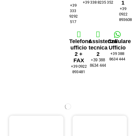
1
+39 338 8235 352
+39
+39
333
0922
9292
893608
517
Telefono
Assistenza
Cellulare
ufficio
tecnica
Ufficio
2 +
2
+39 388
8634 444
FAX
+39 388
8634 444
+39 0922
893481