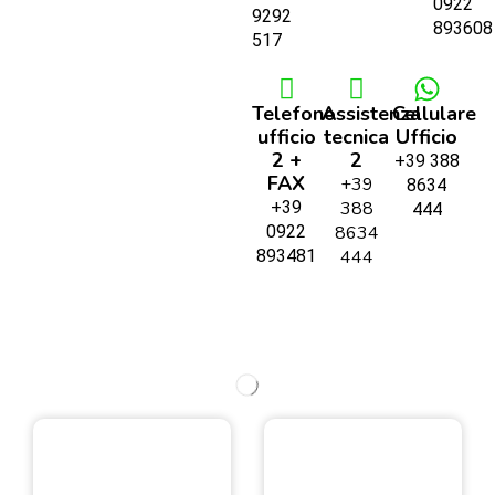
0922
9292
893608
517
Telefono
Assistenza
Cellulare
ufficio
tecnica
Ufficio
2 +
2
+39 388
FAX
+39
8634
+39
388
444
0922
8634
893481
444