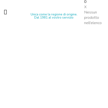
0
X
Nessun
Unica come la regione di origine.
prodotto
Dal 1981 al vostro servizio
nell'elenco