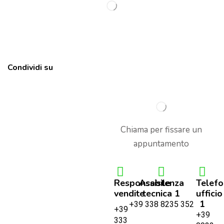
Condividi su
Chiama per fissare un
appuntamento
Responsabile
Assistenza
Telef
vendite
tecnica 1
ufficio
1
+39 338 8235 352
+39
+39
333