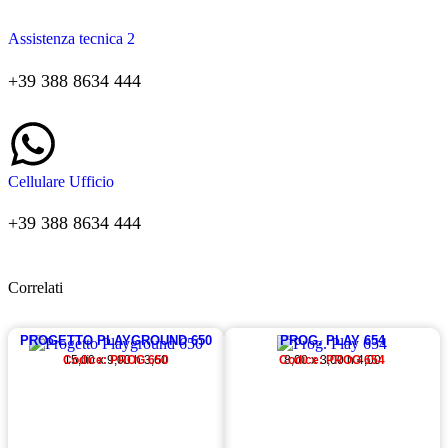
Assistenza tecnica 2
+39 388 8634 444
Cellulare Ufficio
+39 388 8634 444
Correlati
PROGETTO PLAYGROUND 650
PROG. PLAY 654
Codice: PROG 650
15,00 x 9,00 h 3,60
Codice: PROG 654
8,00 x 3,00 h 4,00