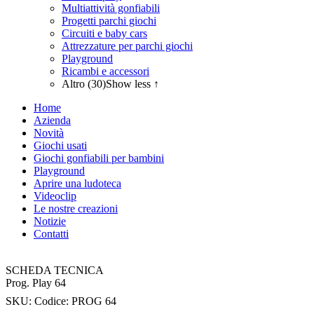
Multiattività gonfiabili
Progetti parchi giochi
Circuiti e baby cars
Attrezzature per parchi giochi
Playground
Ricambi e accessori
Altro (30)
Show less ↑
Home
Azienda
Novità
Giochi usati
Giochi gonfiabili per bambini
Playground
Aprire una ludoteca
Videoclip
Le nostre creazioni
Notizie
Contatti
SCHEDA TECNICA
Prog. Play 64
SKU:
Codice: PROG 64