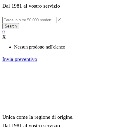
Dal 1981 al vostro servizio
Search
0
X
Nessun prodotto nell'elenco
Invia preventivo
Unica come la regione di origine.
Dal 1981 al vostro servizio