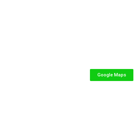
e dedicata a parchi gioco, ludoteche, villaggi turistici ed eventi.
SEGUICI
iabili per Bambini
abili
Google Maps
iabili
iabili per bambini
fiabile usato
abili usati
stici