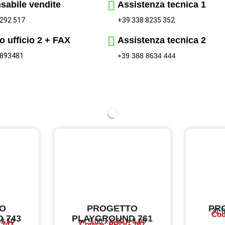
sabile vendite
Assistenza tecnica 1
+39 338 8235 352
292 517
o ufficio 2 + FAX
Assistenza tecnica 2
 893481
+39 388 8634 444
O
PROGETTO
PRO
31,0
Cod
 743
PLAYGROUND 761
 3,50
mt 9,00 x 6,00 h 3,00
 743
Codice: PROG 761