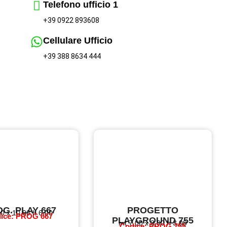
Telefono ufficio 1
+39 0922 893608
Cellulare Ufficio
+39 388 8634 444
G. PLAY 667
PROGETTO
0 x 10,00 h 6,00
ice: PROG 667
PLAYGROUND 755
mt 7,00 x 3,00 h 3,00
Codice: PROG 755