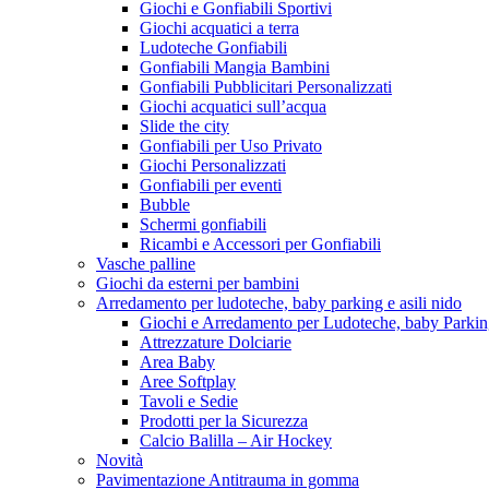
Giochi e Gonfiabili Sportivi
Giochi acquatici a terra
Ludoteche Gonfiabili
Gonfiabili Mangia Bambini
Gonfiabili Pubblicitari Personalizzati
Giochi acquatici sull’acqua
Slide the city
Gonfiabili per Uso Privato
Giochi Personalizzati
Gonfiabili per eventi
Bubble
Schermi gonfiabili
Ricambi e Accessori per Gonfiabili
Vasche palline
Giochi da esterni per bambini
Arredamento per ludoteche, baby parking e asili nido
Giochi e Arredamento per Ludoteche, baby Parkin
Attrezzature Dolciarie
Area Baby
Aree Softplay
Tavoli e Sedie
Prodotti per la Sicurezza
Calcio Balilla – Air Hockey
Novità
Pavimentazione Antitrauma in gomma