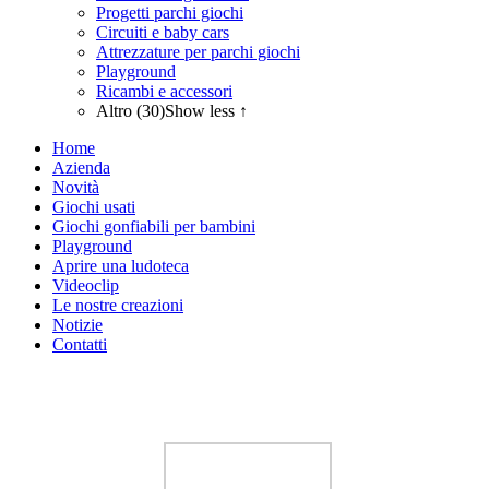
Progetti parchi giochi
Circuiti e baby cars
Attrezzature per parchi giochi
Playground
Ricambi e accessori
Altro (30)
Show less ↑
Home
Azienda
Novità
Giochi usati
Giochi gonfiabili per bambini
Playground
Aprire una ludoteca
Videoclip
Le nostre creazioni
Notizie
Contatti