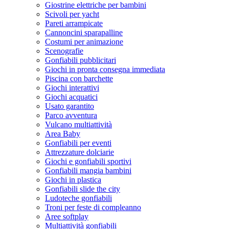
Giostrine elettriche per bambini
Scivoli per yacht
Pareti arrampicate
Cannoncini sparapalline
Costumi per animazione
Scenografie
Gonfiabili pubblicitari
Giochi in pronta consegna immediata
Piscina con barchette
Giochi interattivi
Giochi acquatici
Usato garantito
Parco avventura
Vulcano multiattività
Area Baby
Gonfiabili per eventi
Attrezzature dolciarie
Giochi e gonfiabili sportivi
Gonfiabili mangia bambini
Giochi in plastica
Gonfiabili slide the city
Ludoteche gonfiabili
Troni per feste di compleanno
Aree softplay
Multiattività gonfiabili