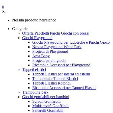
0
X
Nessun prodotto nell'elenco
Categorie
Offerta Pacchetti Parchi Giochi con prezzi
Giochi Playground
Giochi Playground per ludoteche e Parchi Gioco
Novità Playground White Park
Progetti di Playground
Area Baby
Progetti parchi giochi
Ricambi e Accessori per Playground
Tappeti elastici
Tappeti Elastici per interni ed esterni
Trampolini e Tappeti Elastici
Tappeti Elastici Rotondi
Ricambi e Accessori per Tappeti Elastici
Trampoline park
Giochi gonfiabili per bambini
Scivoli Gonfiabili
Multiattività Gonfiabili
Saltarelli Gonfiabili