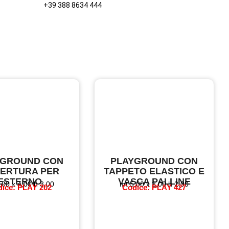
+39 388 8634 444
YGROUND CON
PLAYGROUND CON
ERTURA PER
TAPPETO ELASTICO E
ESTERNO
VASCA PALLINE
,00 x 4,00 h 3,00
mt 5,00 x 2,00 h 2,00
ice: PLAY 202
Codice: PLAY 427