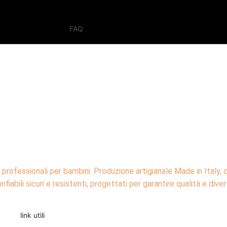
FAQ
li professionali per bambini. Produzione artigianale Made in Italy, 
onfiabili sicuri e resistenti, progettati per garantire qualità e div
LINK
link utili