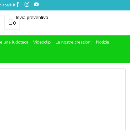
iapark.it
Invia preventivo
0
re una ludoteca
Videoclip
Le nostre creazioni
Notizie