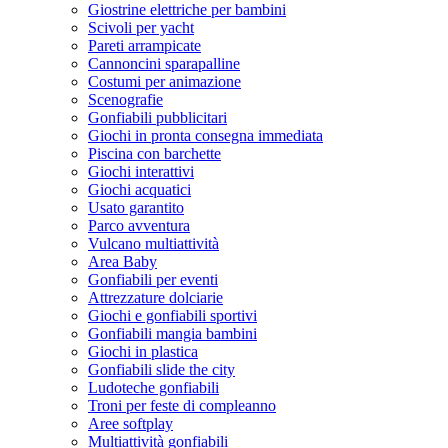
Giostrine elettriche per bambini
Scivoli per yacht
Pareti arrampicate
Cannoncini sparapalline
Costumi per animazione
Scenografie
Gonfiabili pubblicitari
Giochi in pronta consegna immediata
Piscina con barchette
Giochi interattivi
Giochi acquatici
Usato garantito
Parco avventura
Vulcano multiattività
Area Baby
Gonfiabili per eventi
Attrezzature dolciarie
Giochi e gonfiabili sportivi
Gonfiabili mangia bambini
Giochi in plastica
Gonfiabili slide the city
Ludoteche gonfiabili
Troni per feste di compleanno
Aree softplay
Multiattività gonfiabili