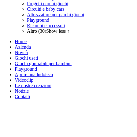
Progetti parchi giochi
Circuiti e baby cars
Attrezzature per parchi giochi
Playground
Ricambi e accessori
Altro (30)
Show less ↑
Home
Azienda
Novità
Giochi usati
Giochi gonfiabili per bambini
Playground
Aprire una ludoteca
Videoclip
Le nostre creazioni
Notizie
Contatti