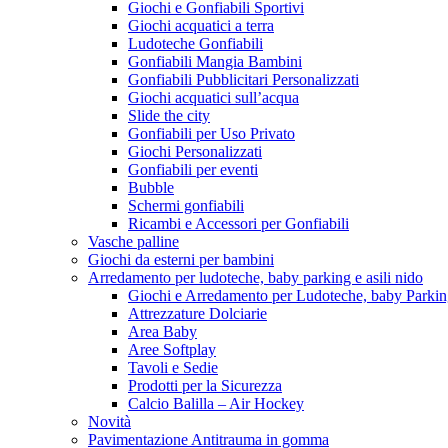
Giochi e Gonfiabili Sportivi
Giochi acquatici a terra
Ludoteche Gonfiabili
Gonfiabili Mangia Bambini
Gonfiabili Pubblicitari Personalizzati
Giochi acquatici sull’acqua
Slide the city
Gonfiabili per Uso Privato
Giochi Personalizzati
Gonfiabili per eventi
Bubble
Schermi gonfiabili
Ricambi e Accessori per Gonfiabili
Vasche palline
Giochi da esterni per bambini
Arredamento per ludoteche, baby parking e asili nido
Giochi e Arredamento per Ludoteche, baby Parkin
Attrezzature Dolciarie
Area Baby
Aree Softplay
Tavoli e Sedie
Prodotti per la Sicurezza
Calcio Balilla – Air Hockey
Novità
Pavimentazione Antitrauma in gomma