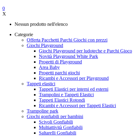
0
X
Nessun prodotto nell'elenco
Categorie
Offerta Pacchetti Parchi Giochi con prezzi
Giochi Playground
Giochi Playground per ludoteche e Parchi Gioco
Novità Playground White Park
Progetti di Playground
Area Baby
Progetti parchi giochi
Ricambi e Accessori per Playground
Tappeti elastici
Tappeti Elastici per interni ed esterni
Trampolini e Tappeti Elastici
Tappeti Elastici Rotondi
Ricambi e Accessori per Tappeti Elastici
Trampoline park
Giochi gonfiabili per bambini
Scivoli Gonfiabili
Multiattività Gonfiabili
Saltarelli Gonfiabili